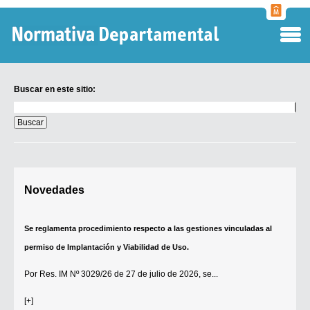
Normati
Departa
Buscar en este sitio:
Buscar
en
este
sitio:
Digesto Departamental
Novedades
TOBEFU
TOTID
Se reglamenta procedimiento respecto a las gestiones vinculadas al
Régimen Punitivo Departamental
permiso de Implantación y Viabilidad de Uso.
Buscar fuentes
Por
Res. IM Nº 3029/26
de 27 de julio de 2026, se...
Contacto
[+]