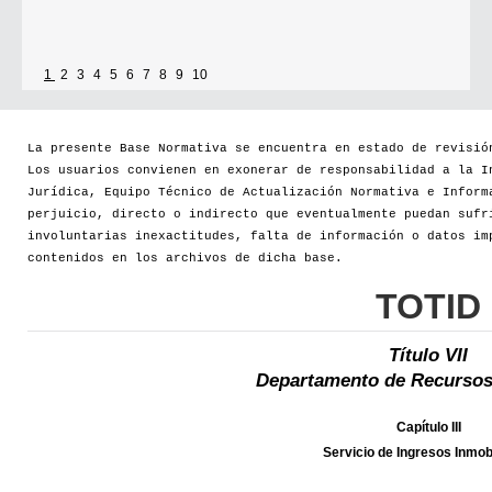
1
2
3
4
5
6
7
8
9
10
La presente Base Normativa se encuentra en estado de revisió
Los usuarios convienen en exonerar de responsabilidad a la I
Jurídica, Equipo Técnico de Actualización Normativa e Inform
perjuicio, directo o indirecto que eventualmente puedan sufr
involuntarias inexactitudes, falta de información o datos im
contenidos en los archivos de dicha base.
TOTID
Título VII
Departamento de Recursos
Capítulo III
Servicio de Ingresos Inmobi