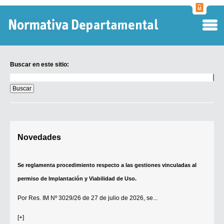
Normati
Departa
Buscar en este sitio:
Buscar
en
este
sitio:
Digesto Departamental
Novedades
TOBEFU
TOTID
Se reglamenta procedimiento respecto a las gestiones vinculadas al
Régimen Punitivo Departamental
permiso de Implantación y Viabilidad de Uso.
Buscar fuentes
Por
Res. IM Nº 3029/26
de 27 de julio de 2026, se...
Contacto
[+]