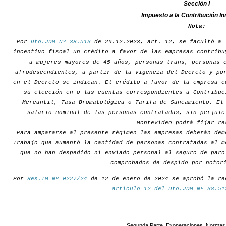
Sección I
Impuesto a la Contribución In
Nota:
Por
Dto.JDM Nº 38.513
de 29.12.2023, art. 12, se facultó a 
incentivo fiscal un crédito a favor de las empresas contribu
a mujeres mayores de 45 años, personas trans, personas 
afrodescendientes, a partir de la vigencia del Decreto y po
en el Decreto se indican. El crédito a favor de la empresa c
su elección en o las cuentas correspondientes a Contribuc
Mercantil, Tasa Bromatológica o Tarifa de Saneamiento. El
salario nominal de las personas contratadas, sin perjuic
Montevideo podrá fijar re
Para ampararse al presente régimen las empresas deberán dem
Trabajo que aumentó la cantidad de personas contratadas al m
que no han despedido ni enviado personal al seguro de paro
comprobados de despido por notor
Por
Res.IM Nº 0227/24
de 12 de enero de 2024 se aprobó la re
artículo 12 del Dto.JDM Nº 38.51
Segunda Parte. Exoneraciones. Normas