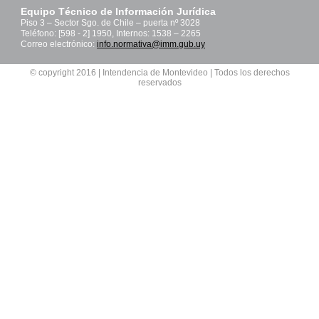
Equipo Técnico de Información Jurídica
Piso 3 – Sector Sgo. de Chile – puerta nº 3028
Teléfono: [598 - 2] 1950, Internos: 1538 – 2265
Correo electrónico:
info.normativa@imm.gub.uy
© copyright 2016 | Intendencia de Montevideo | Todos los derechos
reservados