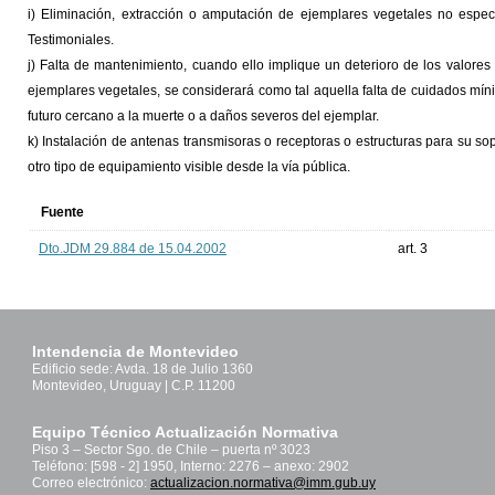
i) Eliminación, extracción o amputación de ejemplares vegetales no espec
Testimoniales.
j) Falta de mantenimiento, cuando ello implique un deterioro de los valores
ejemplares vegetales, se considerará como tal aquella falta de cuidados mínim
futuro cercano a la muerte o a daños severos del ejemplar.
k) Instalación de antenas transmisoras o receptoras o estructuras para su s
otro tipo de equipamiento visible desde la vía pública.
Fuente
Dto.JDM 29.884 de 15.04.2002
art. 3
Intendencia de Montevideo
Edificio sede: Avda. 18 de Julio 1360
Montevideo, Uruguay | C.P. 11200
Equipo Técnico Actualización Normativa
Piso 3 – Sector Sgo. de Chile – puerta nº 3023
Teléfono: [598 - 2] 1950, Interno: 2276 – anexo: 2902
Correo electrónico:
actualizacion.normativa@imm.gub.uy