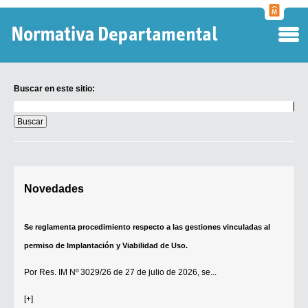
Normati
Departa
Buscar en este sitio:
Buscar
en
este
sitio:
Digesto Departamental
Novedades
TOBEFU
TOTID
Se reglamenta procedimiento respecto a las gestiones vinculadas al
Régimen Punitivo Departamental
permiso de Implantación y Viabilidad de Uso.
Buscar fuentes
Por
Res. IM Nº 3029/26
de 27 de julio de 2026, se...
Contacto
[+]