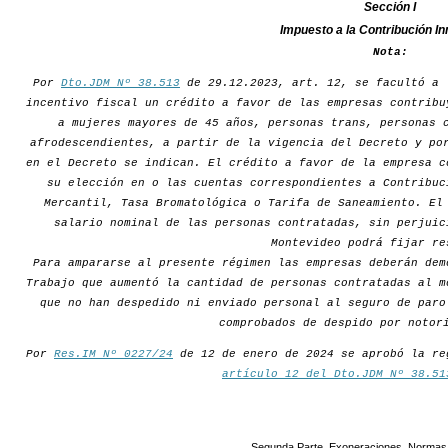
Sección I
Impuesto a la Contribución In
Nota:
Por
Dto.JDM Nº 38.513
de 29.12.2023, art. 12, se facultó a 
incentivo fiscal un crédito a favor de las empresas contribu
a mujeres mayores de 45 años, personas trans, personas 
afrodescendientes, a partir de la vigencia del Decreto y po
en el Decreto se indican. El crédito a favor de la empresa c
su elección en o las cuentas correspondientes a Contribuc
Mercantil, Tasa Bromatológica o Tarifa de Saneamiento. El
salario nominal de las personas contratadas, sin perjuic
Montevideo podrá fijar re
Para ampararse al presente régimen las empresas deberán dem
Trabajo que aumentó la cantidad de personas contratadas al m
que no han despedido ni enviado personal al seguro de paro
comprobados de despido por notor
Por
Res.IM Nº 0227/24
de 12 de enero de 2024 se aprobó la re
artículo 12 del Dto.JDM Nº 38.51
Segunda Parte. Exoneraciones. Normas