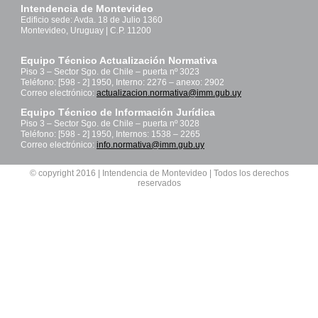
Intendencia de Montevideo
Edificio sede: Avda. 18 de Julio 1360
Montevideo, Uruguay | C.P. 11200
Equipo Técnico Actualización Normativa
Piso 3 – Sector Sgo. de Chile – puerta nº 3023
Teléfono: [598 - 2] 1950, Interno: 2276 – anexo: 2902
Correo electrónico:
actualizacion.normativa@imm.gub.uy
Equipo Técnico de Información Jurídica
Piso 3 – Sector Sgo. de Chile – puerta nº 3028
Teléfono: [598 - 2] 1950, Internos: 1538 – 2265
Correo electrónico:
info.normativa@imm.gub.uy
© copyright 2016 | Intendencia de Montevideo | Todos los derechos
reservados