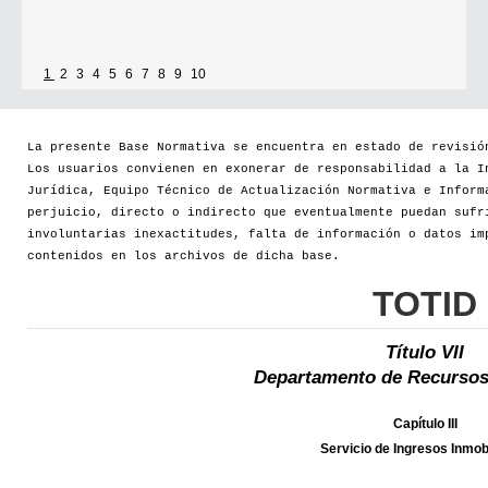
1
2
3
4
5
6
7
8
9
10
La presente Base Normativa se encuentra en estado de revisió
Los usuarios convienen en exonerar de responsabilidad a la I
Jurídica, Equipo Técnico de Actualización Normativa e Inform
perjuicio, directo o indirecto que eventualmente puedan sufr
involuntarias inexactitudes, falta de información o datos im
contenidos en los archivos de dicha base.
TOTID
Título VII
Departamento de Recursos
Capítulo III
Servicio de Ingresos Inmobi