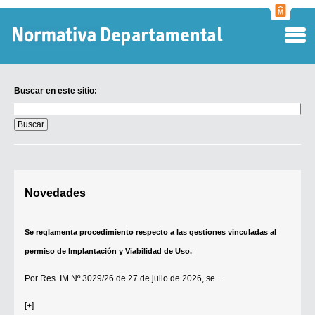
Normati
Departa
Buscar en este sitio:
Buscar
en
este
sitio:
Digesto Departamental
Novedades
TOBEFU
TOTID
Se reglamenta procedimiento respecto a las gestiones vinculadas al
Régimen Punitivo Departamental
permiso de Implantación y Viabilidad de Uso.
Buscar fuentes
Por
Res. IM Nº 3029/26
de 27 de julio de 2026, se...
Contacto
[+]