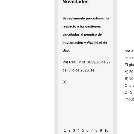
Novedades
Se reglamenta procedimiento
respecto a las gestiones
vinculadas al permiso de
Implantación y Viabilidad de
Uso.
por e
const
Por
Res. IM Nº 3029/26
de 27
El pl
de julio de 2026, se...
A) 20
B) 10
[+]
C) 5 
D) 5 
imput
1
2
3
4
5
6
7
8
9
10