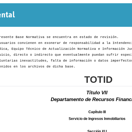
Normativa
Departamental
resente Base Normativa se encuentra en estado de revisión.
usuarios convienen en exonerar de responsabilidad a la Intendenc
dica, Equipo Técnico de Actualización Normativa e Información Ju
uicio, directo o indirecto que eventualmente puedan sufrir espec
luntarias inexactitudes, falta de información o datos imperfecto
enidos en los archivos de dicha base.
TOTID
Título VII
Departamento de Recursos Financ
Capítulo III
Servicio de Ingresos Inmobiliarios
Sección XI.I