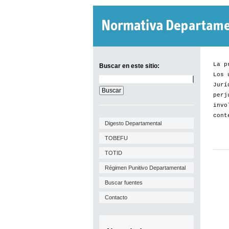
La p
Buscar en este sitio:
Los 
Buscar
Jurí
en
este
perj
sitio:
invo
cont
Digesto Departamental
TOBEFU
TOTID
Régimen Punitivo Departamental
Buscar fuentes
Contacto