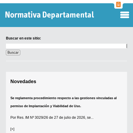
Normati
Departa
Buscar en este sitio:
Buscar
en
este
sitio:
Digesto Departamental
Novedades
TOBEFU
TOTID
Se reglamenta procedimiento respecto a las gestiones vinculadas al
Régimen Punitivo Departamental
permiso de Implantación y Viabilidad de Uso.
Buscar fuentes
Por
Res. IM Nº 3029/26
de 27 de julio de 2026, se...
Contacto
[+]