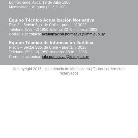
Edificio sede: Avda. 18 de Julio 1360
Montevideo, Uruguay | C.P. 11200
Equipo Técnico Actualización Normativa
Piso 3 – Sector Sgo. de Chile – puerta nº 3023
Teléfono: [598 - 2] 1950, Interno: 2276 – anexo: 2902
Correo electrónico:
actualizacion.normativa@imm.gub.uy
Equipo Técnico de Información Jurídica
Piso 3 – Sector Sgo. de Chile – puerta nº 3028
Teléfono: [598 - 2] 1950, Internos: 1538 – 2265
Correo electrónico:
info.normativa@imm.gub.uy
© copyright 2016 | Intendencia de Montevideo | Todos los derechos
reservados