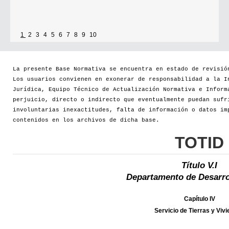
1
2
3
4
5
6
7
8
9
10
La presente Base Normativa se encuentra en estado de revisió
Los usuarios convienen en exonerar de responsabilidad a la I
Jurídica, Equipo Técnico de Actualización Normativa e Inform
perjuicio, directo o indirecto que eventualmente puedan sufr
involuntarias inexactitudes, falta de información o datos im
contenidos en los archivos de dicha base.
TOTID
Título V.I
Departamento de Desarro
Capítulo IV
Servicio de Tierras y Viv