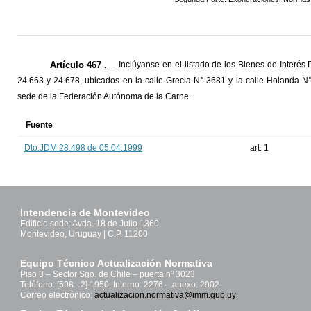
Artículo 467 ._
Inclúyanse en el listado de los Bienes de Interés
24.663 y 24.678, ubicados en la calle Grecia N° 3681 y la calle Holanda N°
sede de la Federación Autónoma de la Carne.
Fuente
Dto.JDM 28.498 de 05.04.1999
art. 1
Intendencia de Montevideo
Edificio sede: Avda. 18 de Julio 1360
Montevideo, Uruguay | C.P. 11200
Equipo Técnico Actualización Normativa
Piso 3 – Sector Sgo. de Chile – puerta nº 3023
Teléfono: [598 - 2] 1950, Interno: 2276 – anexo: 2902
Correo electrónico:
actualizacion.normativa@imm.gub.uy