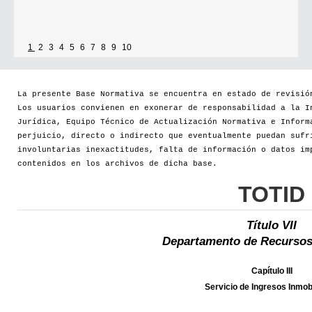
1
2
3
4
5
6
7
8
9
10
La presente Base Normativa se encuentra en estado de revisió
Los usuarios convienen en exonerar de responsabilidad a la I
Jurídica, Equipo Técnico de Actualización Normativa e Inform
perjuicio, directo o indirecto que eventualmente puedan sufr
involuntarias inexactitudes, falta de información o datos im
contenidos en los archivos de dicha base.
TOTID
Título VII
Departamento de Recursos
Capítulo III
Servicio de Ingresos Inmobi