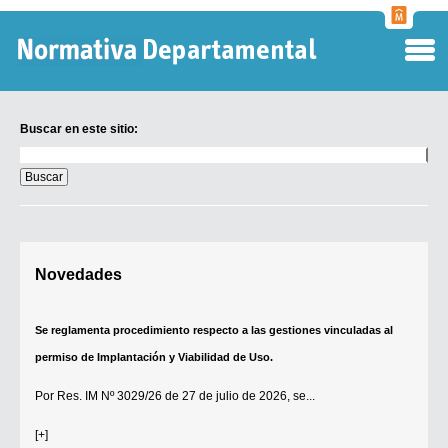
Normati
Departa
Buscar en este sitio:
Buscar
en
este
sitio:
Digesto Departamental
Novedades
TOBEFU
TOTID
Se reglamenta procedimiento respecto a las gestiones vinculadas al
Régimen Punitivo Departamental
permiso de Implantación y Viabilidad de Uso.
Buscar fuentes
Por
Res. IM Nº 3029/26
de 27 de julio de 2026, se...
Contacto
[+]