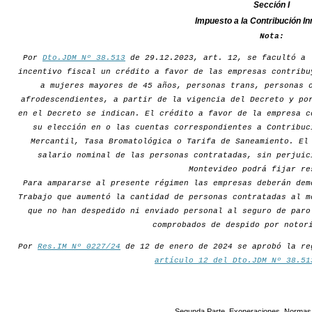
Sección I
Impuesto a la Contribución In
Nota:
Por
Dto.JDM Nº 38.513
de 29.12.2023, art. 12, se facultó a 
incentivo fiscal un crédito a favor de las empresas contribu
a mujeres mayores de 45 años, personas trans, personas 
afrodescendientes, a partir de la vigencia del Decreto y po
en el Decreto se indican. El crédito a favor de la empresa c
su elección en o las cuentas correspondientes a Contribuc
Mercantil, Tasa Bromatológica o Tarifa de Saneamiento. El
salario nominal de las personas contratadas, sin perjuic
Montevideo podrá fijar re
Para ampararse al presente régimen las empresas deberán dem
Trabajo que aumentó la cantidad de personas contratadas al m
que no han despedido ni enviado personal al seguro de paro
comprobados de despido por notor
Por
Res.IM Nº 0227/24
de 12 de enero de 2024 se aprobó la re
artículo 12 del Dto.JDM Nº 38.51
Segunda Parte. Exoneraciones. Normas