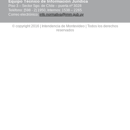
Equipo Técnico de Información Jurídica
Piso 3 – Sector Sgo. de Chile – puerta nº 3028
Teléfono: [598 - 2] 1950, Internos: 1538 – 2265
Correo electrónico:
info.normativa@imm.gub.uy
© copyright 2016 | Intendencia de Montevideo | Todos los derechos
reservados