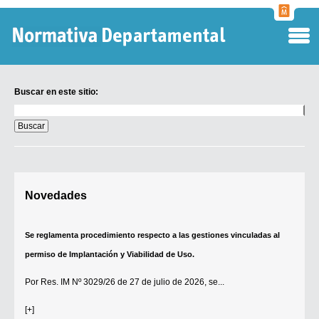
Normati
Departa
Buscar en este sitio:
Buscar
en
este
sitio:
Digesto Departamental
Novedades
TOBEFU
TOTID
Se reglamenta procedimiento respecto a las gestiones vinculadas al
Régimen Punitivo Departamental
permiso de Implantación y Viabilidad de Uso.
Buscar fuentes
Por
Res. IM Nº 3029/26
de 27 de julio de 2026, se...
Contacto
[+]