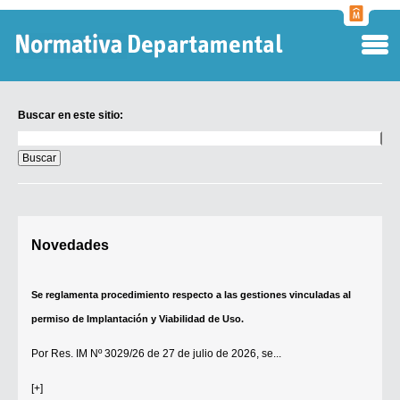
Normati
Departa
Buscar en este sitio:
Buscar
en
este
sitio:
Digesto Departamental
Novedades
TOBEFU
TOTID
Se reglamenta procedimiento respecto a las gestiones vinculadas al
Régimen Punitivo Departamental
permiso de Implantación y Viabilidad de Uso.
Buscar fuentes
Por
Res. IM Nº 3029/26
de 27 de julio de 2026, se...
Contacto
[+]