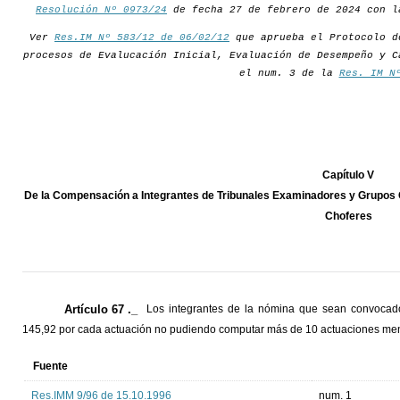
Resolución Nº 0973/24
de fecha 27 de febrero de 2024 con l
Ver
Res.IM Nº 583/12 de 06/02/12
que aprueba el Protocolo d
procesos de Evalucación Inicial, Evaluación de Desempeño y C
el num. 3 de la
Res. IM N
Capítulo V
De la Compensación a Integrantes de Tribunales Examinadores y Grupos C
Choferes
Artículo 67 ._
Los integrantes de la nómina que sean convocado
145,92 por cada actuación no pudiendo computar más de 10 actuaciones me
Fuente
Res.IMM 9/96 de 15.10.1996
num. 1