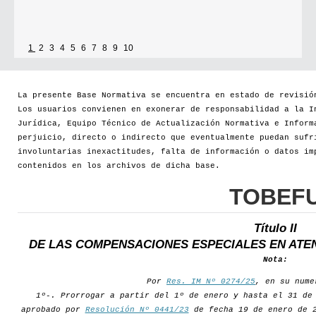
1
2
3
4
5
6
7
8
9
10
La presente Base Normativa se encuentra en estado de revisió
Los usuarios convienen en exonerar de responsabilidad a la I
Jurídica, Equipo Técnico de Actualización Normativa e Inform
perjuicio, directo o indirecto que eventualmente puedan sufr
involuntarias inexactitudes, falta de información o datos im
contenidos en los archivos de dicha base.
TOBEF
Título II
DE LAS COMPENSACIONES ESPECIALES EN ATE
Nota:
Por
Res. IM Nº 0274/25
, en su nume
1º-. Prorrogar a partir del 1º de enero y hasta el 31 de
aprobado por
Resolución Nº 0441/23
de fecha 19 de enero de 2