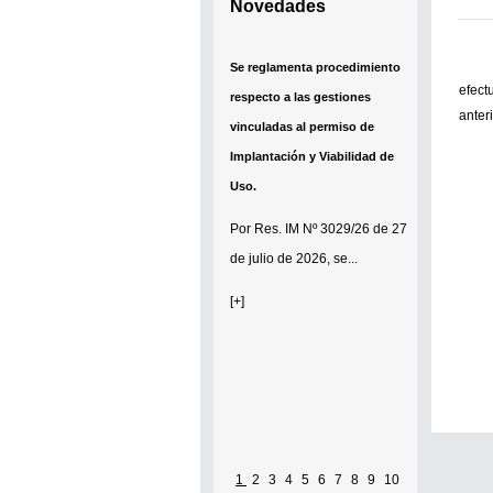
Novedades
Se reglamenta procedimiento
efect
respecto a las gestiones
anter
vinculadas al permiso de
Implantación y Viabilidad de
Uso.
Por
Res. IM Nº 3029/26
de 27
de julio de 2026, se...
[+]
1
2
3
4
5
6
7
8
9
10