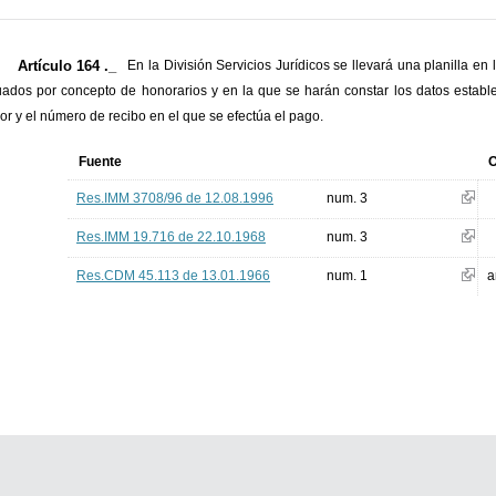
Artículo 164 ._
En la División Servicios Jurídicos se llevará una planilla en
uados por concepto de honorarios y en la que se harán constar los datos establec
ior y el número de recibo en el que se efectúa el pago.
Fuente
O
Res.IMM 3708/96 de 12.08.1996
num. 3
Res.IMM 19.716 de 22.10.1968
num. 3
Res.CDM 45.113 de 13.01.1966
num. 1
a