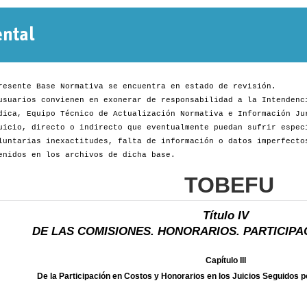
Normativa
Departamental
resente Base Normativa se encuentra en estado de revisión.
usuarios convienen en exonerar de responsabilidad a la Intendenc
dica, Equipo Técnico de Actualización Normativa e Información Ju
uicio, directo o indirecto que eventualmente puedan sufrir espec
luntarias inexactitudes, falta de información o datos imperfecto
enidos en los archivos de dicha base.
TOBEFU
Título IV
DE LAS COMISIONES. HONORARIOS. PARTICIPAC
Capítulo III
De la Participación en Costos y Honorarios en los Juicios Seguidos p