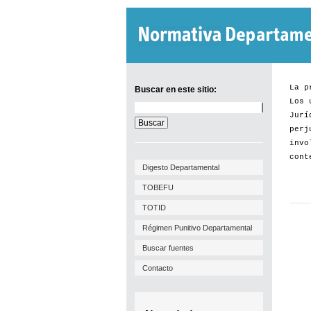
La p
Buscar en este sitio:
Los 
Buscar
Jurí
en
este
perj
sitio:
invo
cont
Digesto Departamental
TOBEFU
TOTID
Régimen Punitivo Departamental
Buscar fuentes
Contacto