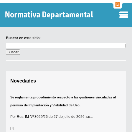
Normati
Departa
Buscar en este sitio:
Buscar
en
este
sitio:
Digesto Departamental
Novedades
TOBEFU
TOTID
Se reglamenta procedimiento respecto a las gestiones vinculadas al
Régimen Punitivo Departamental
permiso de Implantación y Viabilidad de Uso.
Buscar fuentes
Por
Res. IM Nº 3029/26
de 27 de julio de 2026, se...
Contacto
[+]