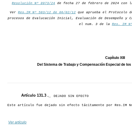
Resolución Nº 0973/24
de fecha 27 de febrero de 2024 con l
Ver
Res.IM Nº 583/12 de 06/02/12
que aprueba el Protocolo d
procesos de Evalucación Inicial, Evaluación de Desempeño y C
el num. 3 de la
Res. IM N
Capítulo XIII
Del Sistema de Trabajo y Compensación Especial de los f
Artículo 131.3 ._
DEJADO SIN EFECTO
Este artículo fue dejado sin efecto tácitamente por Res.IM N
Ver artículo