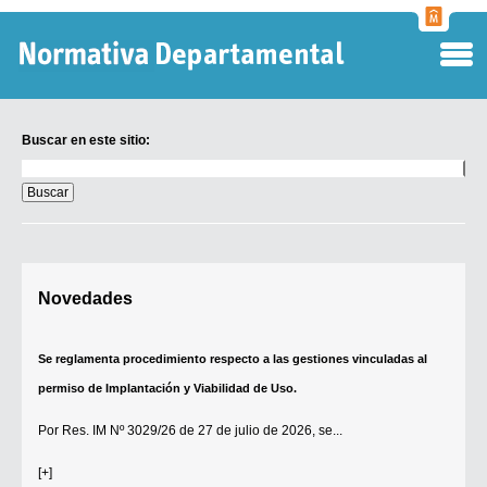
Normati
Departa
Buscar en este sitio:
Buscar
en
este
sitio:
Digesto Departamental
Novedades
TOBEFU
TOTID
Se reglamenta procedimiento respecto a las gestiones vinculadas al
Régimen Punitivo Departamental
permiso de Implantación y Viabilidad de Uso.
Buscar fuentes
Por
Res. IM Nº 3029/26
de 27 de julio de 2026, se...
Contacto
[+]