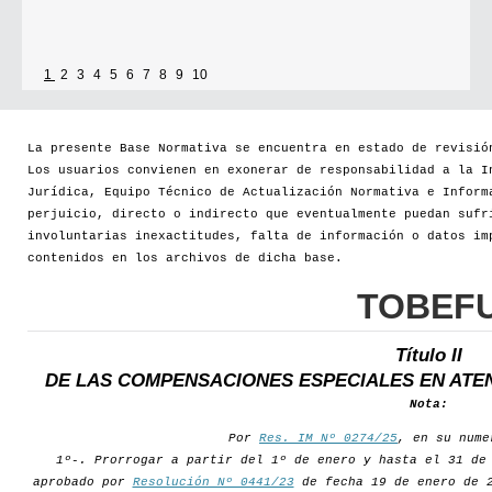
1
2
3
4
5
6
7
8
9
10
La presente Base Normativa se encuentra en estado de revisió
Los usuarios convienen en exonerar de responsabilidad a la I
Jurídica, Equipo Técnico de Actualización Normativa e Inform
perjuicio, directo o indirecto que eventualmente puedan sufr
involuntarias inexactitudes, falta de información o datos im
contenidos en los archivos de dicha base.
TOBEF
Título II
DE LAS COMPENSACIONES ESPECIALES EN ATE
Nota:
Por
Res. IM Nº 0274/25
, en su nume
1º-. Prorrogar a partir del 1º de enero y hasta el 31 de
aprobado por
Resolución Nº 0441/23
de fecha 19 de enero de 2