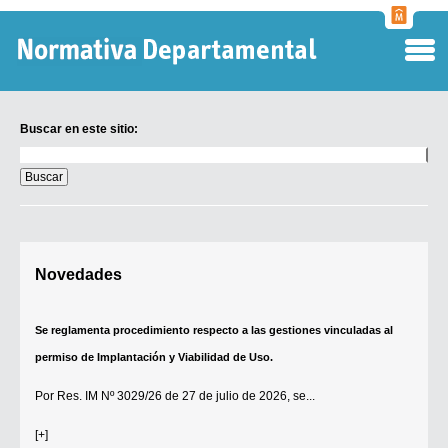
Normati
Departa
Buscar en este sitio:
Buscar
en
este
sitio:
Digesto Departamental
Novedades
TOBEFU
TOTID
Se reglamenta procedimiento respecto a las gestiones vinculadas al
Régimen Punitivo Departamental
permiso de Implantación y Viabilidad de Uso.
Buscar fuentes
Por
Res. IM Nº 3029/26
de 27 de julio de 2026, se...
Contacto
[+]