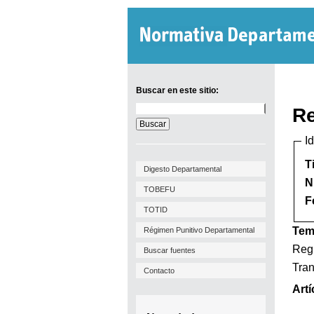
Buscar en este sitio:
Buscar
Re
en
este
I
sitio:
T
Digesto Departamental
N
TOBEFU
F
TOTID
Tem
Régimen Punitivo Departamental
Regl
Buscar fuentes
Tran
Contacto
Artí