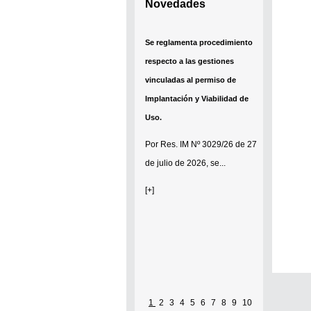
Novedades
Se reglamenta procedimiento
respecto a las gestiones
vinculadas al permiso de
Implantación y Viabilidad de
Uso.
Por
Res. IM Nº 3029/26
de 27
de julio de 2026, se...
[+]
1
2
3
4
5
6
7
8
9
10