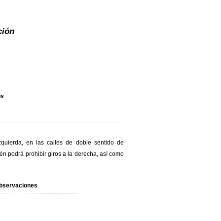
ción
os
zquierda, en las calles de doble sentido de
én podrá prohibir giros a la derecha, así como
bservaciones