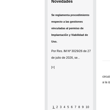
Novedades
Se reglamenta procedimiento
respecto a las gestiones
vinculadas al permiso de
Implantación y Viabilidad de
Uso.
Por
Res. IM Nº 3029/26
de 27
de julio de 2026, se...
[+]
circu
a la 
1
2
3
4
5
6
7
8
9
10