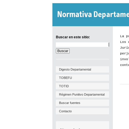
La p
Buscar en este sitio:
Los 
Buscar
Jurí
en
este
perj
sitio:
invo
cont
Digesto Departamental
TOBEFU
TOTID
Régimen Punitivo Departamental
Buscar fuentes
Contacto