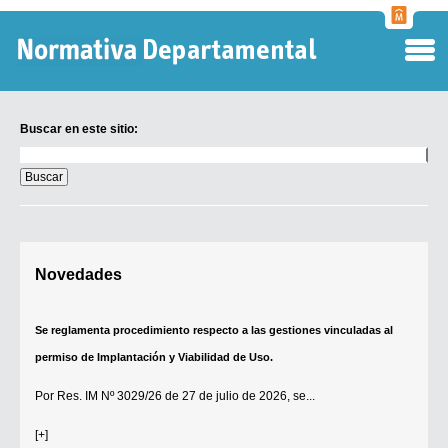
Normati
Departa
Buscar en este sitio:
Buscar
en
este
sitio:
Digesto Departamental
Novedades
TOBEFU
TOTID
Se reglamenta procedimiento respecto a las gestiones vinculadas al
Régimen Punitivo Departamental
permiso de Implantación y Viabilidad de Uso.
Buscar fuentes
Por
Res. IM Nº 3029/26
de 27 de julio de 2026, se...
Contacto
[+]