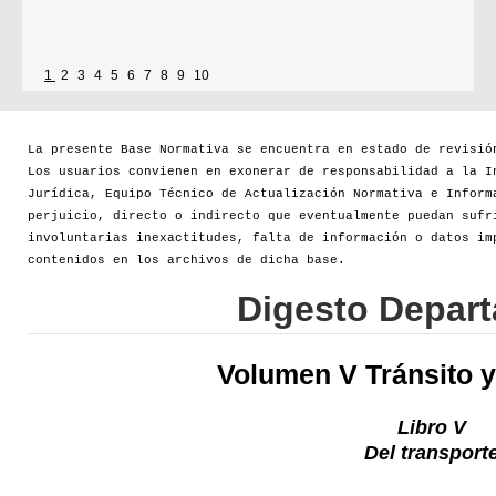
1
2
3
4
5
6
7
8
9
10
La presente Base Normativa se encuentra en estado de revisió
Los usuarios convienen en exonerar de responsabilidad a la I
Jurídica, Equipo Técnico de Actualización Normativa e Inform
perjuicio, directo o indirecto que eventualmente puedan sufr
involuntarias inexactitudes, falta de información o datos im
contenidos en los archivos de dicha base.
Digesto Depar
Volumen V Tránsito y
Libro V
Del transport