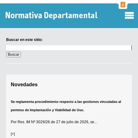
Normati
Departa
Buscar en este sitio:
Buscar
en
este
sitio:
Digesto Departamental
Novedades
TOBEFU
TOTID
Se reglamenta procedimiento respecto a las gestiones vinculadas al
Régimen Punitivo Departamental
permiso de Implantación y Viabilidad de Uso.
Buscar fuentes
Por
Res. IM Nº 3029/26
de 27 de julio de 2026, se...
Contacto
[+]