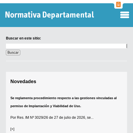
Normati
Departa
Buscar en este sitio:
Buscar
en
este
sitio:
Digesto Departamental
Novedades
TOBEFU
TOTID
Se reglamenta procedimiento respecto a las gestiones vinculadas al
Régimen Punitivo Departamental
permiso de Implantación y Viabilidad de Uso.
Buscar fuentes
Por
Res. IM Nº 3029/26
de 27 de julio de 2026, se...
Contacto
[+]