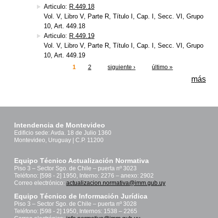
Articulo:
R.449.18
Vol. V, Libro V, Parte R, Título I, Cap. I, Secc. VI, Grupo
10, Art. 449.18
Articulo:
R.449.19
Vol. V, Libro V, Parte R, Título I, Cap. I, Secc. VI, Grupo
10, Art. 449.19
1
2
siguiente ›
último »
Páginas
más
Intendencia de Montevideo
Edificio sede: Avda. 18 de Julio 1360
Montevideo, Uruguay | C.P. 11200
Equipo Técnico Actualización Normativa
Piso 3 – Sector Sgo. de Chile – puerta nº 3023
Teléfono: [598 - 2] 1950, Interno: 2276 – anexo: 2902
Correo electrónico:
actualizacion.normativa@imm.gub.uy
Equipo Técnico de Información Jurídica
Piso 3 – Sector Sgo. de Chile – puerta nº 3028
Teléfono: [598 - 2] 1950, Internos: 1538 – 2265