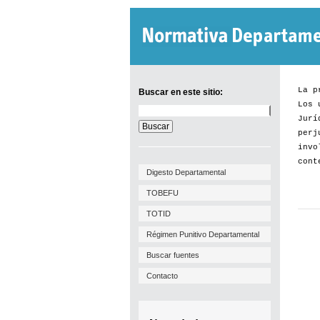
La p
Buscar en este sitio:
Los 
Buscar
Jurí
en
este
perj
sitio:
invo
cont
Digesto Departamental
TOBEFU
TOTID
Régimen Punitivo Departamental
Buscar fuentes
Contacto