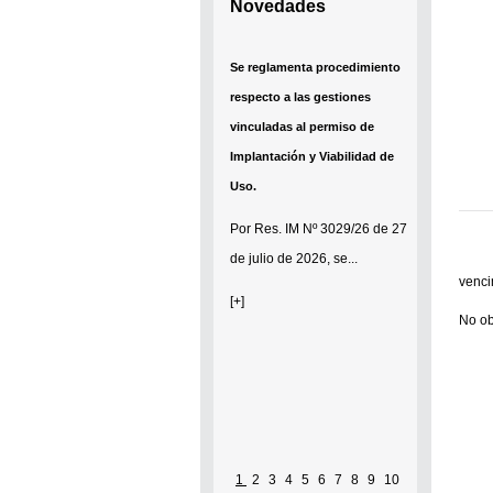
Novedades
Se reglamenta procedimiento
respecto a las gestiones
vinculadas al permiso de
Implantación y Viabilidad de
Uso.
Por
Res. IM Nº 3029/26
de 27
de julio de 2026, se...
venci
[+]
No ob
1
2
3
4
5
6
7
8
9
10