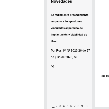
Novedades
Se reglamenta procedimiento
respecto a las gestiones
vinculadas al permiso de
Implantación y Viabilidad de
Uso.
Por
Res. IM Nº 3029/26
de 27
de julio de 2026, se...
[+]
de 10
Se establece que estarán
1
2
3
4
5
6
7
8
9
10
exonerados del pago de tasas y