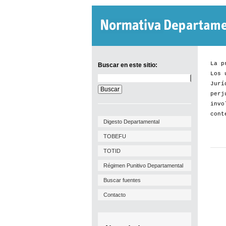
La p
Buscar en este sitio:
Los 
Buscar
Jurí
en
este
perj
sitio:
invo
cont
Digesto Departamental
TOBEFU
TOTID
Régimen Punitivo Departamental
Buscar fuentes
Contacto