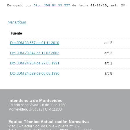
Derogado por
Dto. JDM Nº 33.557
de fecha 01/11/10, art. 2º.
Ver artículo
Fuente
Dto.JDM 33.557 de 01.11.2010
art. 2
Dto.JDM 29.847 de 11.03.2002
art. 2
Dto.JDM 24.954 de 27.05.1991
art. 1
Dto.JDM 24.629 de 06.08.1990
art. 8
Intendencia de Montevideo
Edificio sede: Avda. 18 de Julio 1360
Montevideo, Uruguay | C.P. 11200
Equipo Técnico Actualización Normativa
Piso 3 – Sector Sgo. de Chile – puerta nº 3023