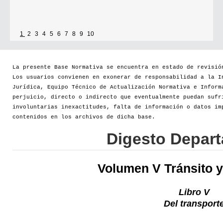
1
2
3
4
5
6
7
8
9
10
La presente Base Normativa se encuentra en estado de revisió
Los usuarios convienen en exonerar de responsabilidad a la I
Jurídica, Equipo Técnico de Actualización Normativa e Inform
perjuicio, directo o indirecto que eventualmente puedan sufr
involuntarias inexactitudes, falta de información o datos im
contenidos en los archivos de dicha base.
Digesto Depar
Volumen V Tránsito y
Libro V
Del transport