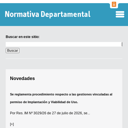
Normati
Departa
Buscar en este sitio:
Buscar
en
este
sitio:
Digesto Departamental
Novedades
TOBEFU
TOTID
Se reglamenta procedimiento respecto a las gestiones vinculadas al
Régimen Punitivo Departamental
permiso de Implantación y Viabilidad de Uso.
Buscar fuentes
Por
Res. IM Nº 3029/26
de 27 de julio de 2026, se...
Contacto
[+]