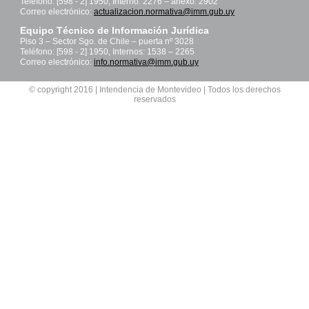
Teléfono: [598 - 2] 1950, Interno: 2276 – anexo: 2902
Correo electrónico:
actualizacion.normativa@imm.gub.uy
Equipo Técnico de Información Jurídica
Piso 3 – Sector Sgo. de Chile – puerta nº 3028
Teléfono: [598 - 2] 1950, Internos: 1538 – 2265
Correo electrónico:
info.normativa@imm.gub.uy
© copyright 2016 | Intendencia de Montevideo | Todos los derechos
reservados