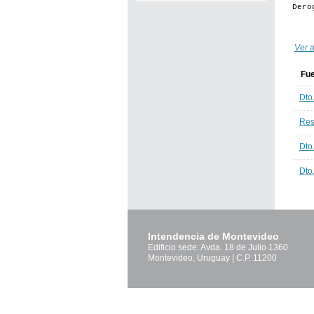
Dero
Ver a
Fu
Dto
Res
Dto
Dto
Intendencia de Montevideo
Edificio sede: Avda. 18 de Julio 1360
Montevideo, Uruguay | C.P. 11200