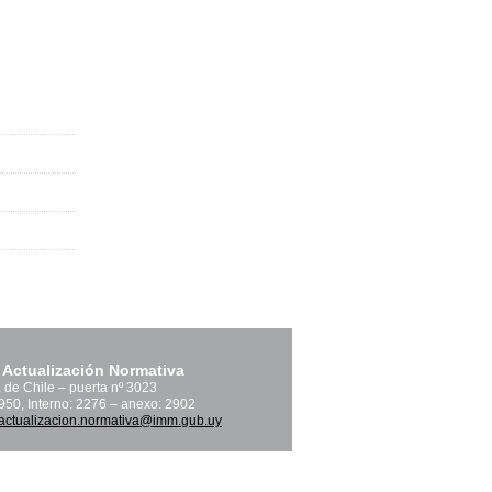
 Actualización Normativa
. de Chile – puerta nº 3023
1950, Interno: 2276 – anexo: 2902
actualizacion.normativa@imm.gub.uy