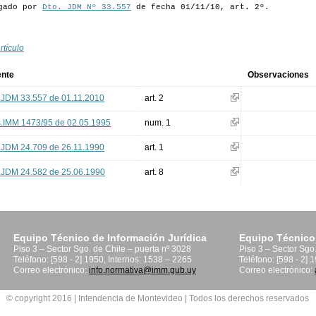
gado por
Dto. JDM Nº 33.557
de fecha 01/11/10, art. 2º.
rtículo
ente
Observaciones
.JDM 33.557 de 01.11.2010
art. 2
.IMM 1473/95 de 02.05.1995
num. 1
.JDM 24.709 de 26.11.1990
art. 1
.JDM 24.582 de 25.06.1990
art. 8
Equipo Técnico de Información Jurídica
Equipo Técnico
Piso 3 – Sector Sgo. de Chile – puerta nº 3028
Piso 3 – Sector Sgo
Teléfono: [598 - 2] 1950, Internos: 1538 – 2265
Teléfono: [598 - 2] 
Correo electrónico:
info.normativa@imm.gub.uy
Correo electrónico:
© copyright 2016 | Intendencia de Montevideo | Todos los derechos reservados