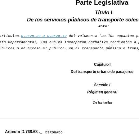
Parte Legislativa
Título I
De los servicios públicos de transporte colec
Nota:
 articulos
D.2425.39 a D.2425.42
del Volumen X "De los espacios p
sto Departamental, los cuales incorporan normativa tendientes a 
úblicos o de acceso al publico, en el transporte público o trans
Capítulo I
Del transporte urbano de pasajeros
Sección I
Régimen general
De las tarifas
Artículo D.768.68 ._
DEROGADO