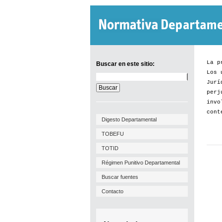
La p
Buscar en este sitio:
Los 
Buscar
Jurí
en
este
perj
sitio:
invo
cont
Digesto Departamental
TOBEFU
TOTID
Régimen Punitivo Departamental
Buscar fuentes
Contacto