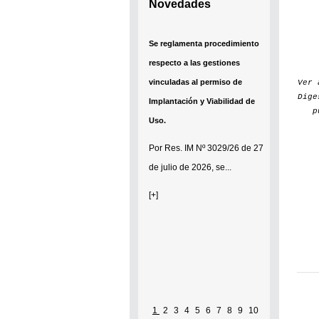
Novedades
Se reglamenta procedimiento
respecto a las gestiones
vinculadas al permiso de
Ver
Dige
Implantación y Viabilidad de
p
Uso.
Por
Res. IM Nº 3029/26
de 27
de julio de 2026, se...
[+]
1
2
3
4
5
6
7
8
9
10