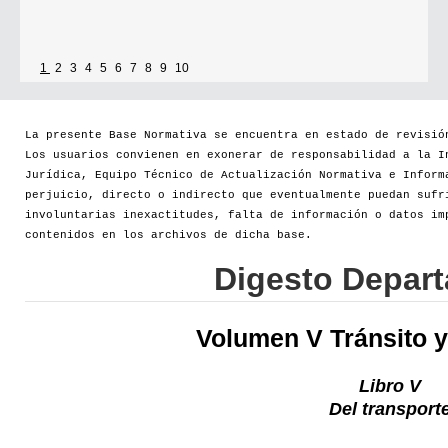
1
2
3
4
5
6
7
8
9
10
La presente Base Normativa se encuentra en estado de revisió
Los usuarios convienen en exonerar de responsabilidad a la I
Jurídica, Equipo Técnico de Actualización Normativa e Inform
perjuicio, directo o indirecto que eventualmente puedan sufr
involuntarias inexactitudes, falta de información o datos im
contenidos en los archivos de dicha base.
Digesto Depar
Volumen V Tránsito y
Libro V
Del transport