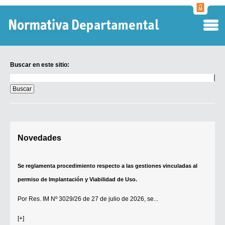
Normati
Departa
Buscar en este sitio:
Buscar
en
este
sitio:
Digesto Departamental
Novedades
TOBEFU
TOTID
Se reglamenta procedimiento respecto a las gestiones vinculadas al
Régimen Punitivo Departamental
permiso de Implantación y Viabilidad de Uso.
Buscar fuentes
Por
Res. IM Nº 3029/26
de 27 de julio de 2026, se...
Contacto
[+]