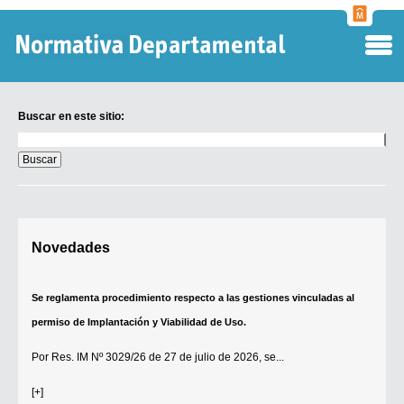
Normati
Departa
Buscar en este sitio:
Buscar
en
este
sitio:
Digesto Departamental
Novedades
TOBEFU
TOTID
Se reglamenta procedimiento respecto a las gestiones vinculadas al
Régimen Punitivo Departamental
permiso de Implantación y Viabilidad de Uso.
Buscar fuentes
Por
Res. IM Nº 3029/26
de 27 de julio de 2026, se...
Contacto
[+]