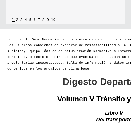
1
2
3
4
5
6
7
8
9
10
La presente Base Normativa se encuentra en estado de revisió
Los usuarios convienen en exonerar de responsabilidad a la I
Jurídica, Equipo Técnico de Actualización Normativa e Inform
perjuicio, directo o indirecto que eventualmente puedan sufr
involuntarias inexactitudes, falta de información o datos im
contenidos en los archivos de dicha base.
Digesto Depar
Volumen V Tránsito y
Libro V
Del transport