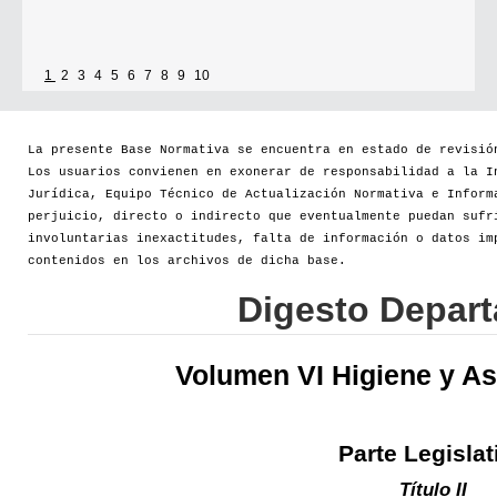
1
2
3
4
5
6
7
8
9
10
La presente Base Normativa se encuentra en estado de revisió
Los usuarios convienen en exonerar de responsabilidad a la I
Jurídica, Equipo Técnico de Actualización Normativa e Inform
perjuicio, directo o indirecto que eventualmente puedan sufr
involuntarias inexactitudes, falta de información o datos im
contenidos en los archivos de dicha base.
Digesto Depar
Volumen VI Higiene y As
Parte Legislat
Título II