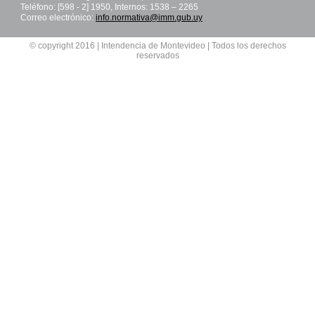
Teléfono: [598 - 2] 1950, Internos: 1538 – 2265
Correo electrónico:
info.normativa@imm.gub.uy
© copyright 2016 | Intendencia de Montevideo | Todos los derechos
reservados