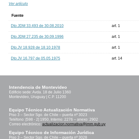
Ver artículo
Fuente
Dto.JDM 33.493 de 30.08.2010
art. 1
Dto.JDM 27.235 de 30.09.1996
art. 1
Dto.JV 18.928 de 18.10.1978
art. 1
Dto.JV 16.797 de 05.05.1975
art. 14
Intendencia de Montevideo
Edificio sede: Avda. 18 de Julio 1360
Montevideo, Uruguay | C.P. 11200
Equipo Técnico Actualización Normativa
Piso 3 – Sector Sgo. de Chile – puerta nº 3023
Teléfono: [598 - 2] 1950, Interno: 2276 – anexo: 2902
Correo electrónico:
actualizacion.normativa@imm.gub.uy
Equipo Técnico de Información Jurídica
Piso 3 – Sector Sgo. de Chile – puerta nº 3028