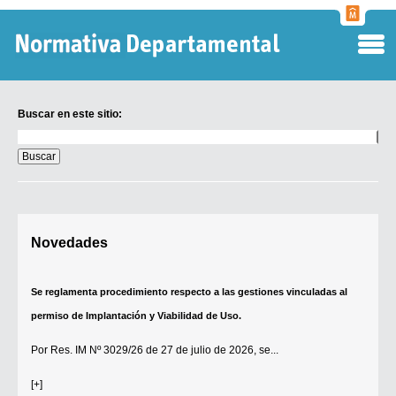
Normati
Departa
Buscar en este sitio:
Buscar
en
este
sitio:
Digesto Departamental
Novedades
TOBEFU
TOTID
Se reglamenta procedimiento respecto a las gestiones vinculadas al
Régimen Punitivo Departamental
permiso de Implantación y Viabilidad de Uso.
Buscar fuentes
Por
Res. IM Nº 3029/26
de 27 de julio de 2026, se...
Contacto
[+]