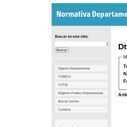
Buscar en este sitio:
Buscar
Dt
en
este
I
sitio:
T
Digesto Departamental
N
TOBEFU
F
TOTID
Régimen Punitivo Departamental
Artí
Buscar fuentes
Contacto