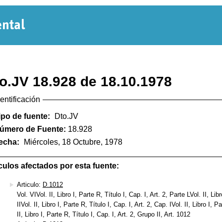
Normativa
Departamental
o.JV 18.928 de 18.10.1978
dentificación
ipo de fuente:
Dto.JV
úmero de Fuente:
18.928
echa:
Miércoles, 18 Octubre, 1978
culos afectados por esta fuente:
Articulo:
D.1012
Vol. VIVol. II, Libro I, Parte R, Título I, Cap. I, Art. 2, Parte LVol. II, Libr
IIVol. II, Libro I, Parte R, Título I, Cap. I, Art. 2, Cap. IVol. II, Libro I, 
II, Libro I, Parte R, Título I, Cap. I, Art. 2, Grupo II, Art. 1012