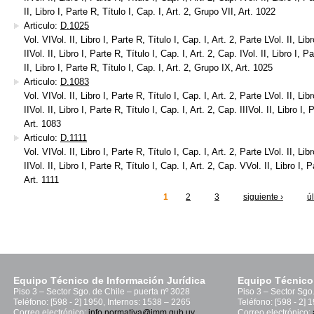
II, Libro I, Parte R, Título I, Cap. I, Art. 2, Grupo VII, Art. 1022
Articulo:
D.1025
Vol. VIVol. II, Libro I, Parte R, Título I, Cap. I, Art. 2, Parte LVol. II, Libr
IIVol. II, Libro I, Parte R, Título I, Cap. I, Art. 2, Cap. IVol. II, Libro I, 
II, Libro I, Parte R, Título I, Cap. I, Art. 2, Grupo IX, Art. 1025
Articulo:
D.1083
Vol. VIVol. II, Libro I, Parte R, Título I, Cap. I, Art. 2, Parte LVol. II, Libr
IIVol. II, Libro I, Parte R, Título I, Cap. I, Art. 2, Cap. IIIVol. II, Libro I,
Art. 1083
Articulo:
D.1111
Vol. VIVol. II, Libro I, Parte R, Título I, Cap. I, Art. 2, Parte LVol. II, Libr
IIVol. II, Libro I, Parte R, Título I, Cap. I, Art. 2, Cap. VVol. II, Libro I, 
Art. 1111
1
2
3
siguiente ›
ú
inas
Equipo Técnico de Información Jurídica
Equipo Técnico
Piso 3 – Sector Sgo. de Chile – puerta nº 3028
Piso 3 – Sector Sgo
Teléfono: [598 - 2] 1950, Internos: 1538 – 2265
Teléfono: [598 - 2] 
Correo electrónico:
info.normativa@imm.gub.uy
Correo electrónico: