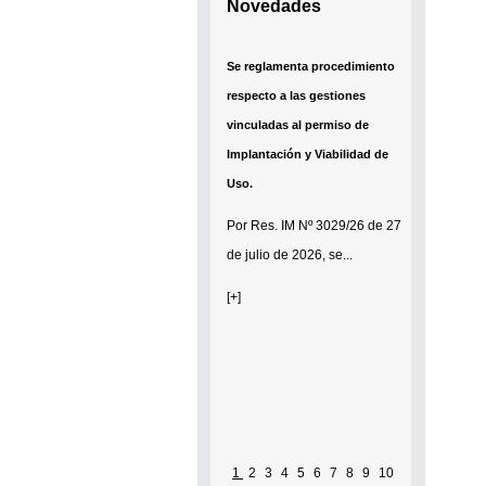
Novedades
Se reglamenta procedimiento
respecto a las gestiones
vinculadas al permiso de
Implantación y Viabilidad de
Uso.
Por
Res. IM Nº 3029/26
de 27
de julio de 2026, se...
[+]
1
2
3
4
5
6
7
8
9
10