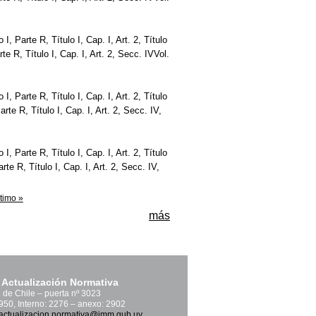
o I, Parte R, Título I, Cap. I, Art. 2, Título
Parte R, Título I, Cap. I, Art. 2, Secc. IVVol.
o I, Parte R, Título I, Cap. I, Art. 2, Título
 Parte R, Título I, Cap. I, Art. 2, Secc. IV,
o I, Parte R, Título I, Cap. I, Art. 2, Título
Parte R, Título I, Cap. I, Art. 2, Secc. IV,
ltimo »
más
 Actualización Normativa
. de Chile – puerta nº 3023
1950, Interno: 2276 – anexo: 2902
actualizacion.normativa@imm.gub.uy