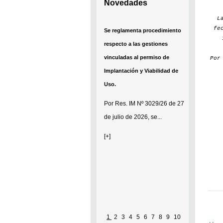
Novedades
L
fe
Se reglamenta procedimiento
respecto a las gestiones
vinculadas al permiso de
Po
Implantación y Viabilidad de
Uso.
Por
Res. IM Nº 3029/26
de 27
de julio de 2026, se...
[+]
1
2
3
4
5
6
7
8
9
10