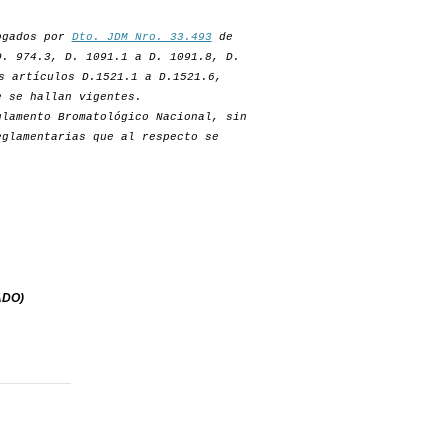
rogados por
Dto. JDM Nro. 33.493
de
D. 974.3, D. 1091.1 a D. 1091.8, D.
s artículos D.1521.1 a D.1521.6,
e se hallan vigentes.
lamento Bromatológico Nacional, sin
eglamentarias que al respecto se
ADO)