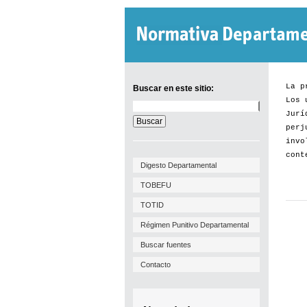
La p
Buscar en este sitio:
Los 
Buscar
Jurí
en
este
perj
sitio:
invo
cont
Digesto Departamental
TOBEFU
TOTID
Régimen Punitivo Departamental
Buscar fuentes
Contacto