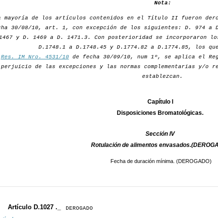
Nota:
a mayoría de los artículos contenidos en el Título II fueron de
cha 30/08/10, art. 1, con excepción de los siguientes: D. 974 a 
1467 y D. 1469 a D. 1471.3. Con posterioridad se incorporaron lo
D.1748.1 a D.1748.45 y D.1774.82 a D.1774.85, los qu
r
Res. IM Nro. 4531/10
de fecha 30/09/10, num 1º, se aplica el Reg
perjuicio de las excepciones y las normas complementarias y/o r
establezcan.
Capítulo I
Disposiciones Bromatológicas.
Sección IV
Rotulación de alimentos envasados.(DEROG
Fecha de duración mínima. (DEROGADO)
Artículo D.1027 ._
DEROGADO