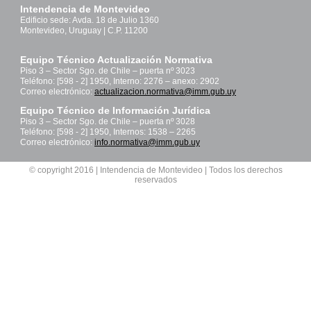
Intendencia de Montevideo
Edificio sede: Avda. 18 de Julio 1360
Montevideo, Uruguay | C.P. 11200
Equipo Técnico Actualización Normativa
Piso 3 – Sector Sgo. de Chile – puerta nº 3023
Teléfono: [598 - 2] 1950, Interno: 2276 – anexo: 2902
Correo electrónico:
actualizacion.normativa@imm.gub.uy
Equipo Técnico de Información Jurídica
Piso 3 – Sector Sgo. de Chile – puerta nº 3028
Teléfono: [598 - 2] 1950, Internos: 1538 – 2265
Correo electrónico:
info.normativa@imm.gub.uy
© copyright 2016 | Intendencia de Montevideo | Todos los derechos
reservados