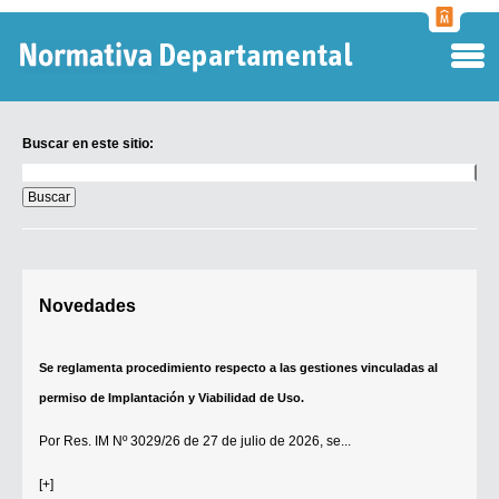
Normati
Departa
Buscar en este sitio:
Buscar
en
este
sitio:
Digesto Departamental
Novedades
TOBEFU
TOTID
Se reglamenta procedimiento respecto a las gestiones vinculadas al
Régimen Punitivo Departamental
permiso de Implantación y Viabilidad de Uso.
Buscar fuentes
Por
Res. IM Nº 3029/26
de 27 de julio de 2026, se...
Contacto
[+]