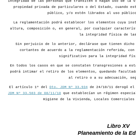
integridad de las personas que transiten o hagan uso de la v
propiedad privada de particulares o del Estado, cuando es
público, y/o estén librados al uso públic
La reglamentación podrá establecer los elementos cuya ins
altura, composición o, en general, por cualquier caracterís
la integridad física de la
Sin perjuicio de lo anterior, declárase que tienen dicho
cortantes de acuerdo a la reglamentación referida, con
significativo para la integridad fís
En todos los casos en que se constaten transgresiones a est
podrá intimar el retiro de los elementos, quedando facultad
al retiro o a su adecuación, se
El artículo 1º del
Dto. JDM Nº 33.934
de 24/10/11 derogó e
JDM Nº 33.583 de 08/11/10
que establecían un régimen especia
Higiene de la Vivienda, Locales Comerciales
Libro XV
Planeamiento de la Edi