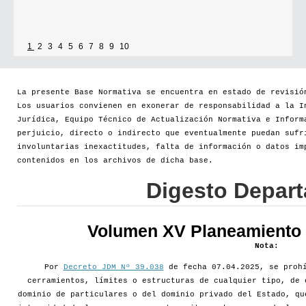
1
2
3
4
5
6
7
8
9
10
La presente Base Normativa se encuentra en estado de revisió
Los usuarios convienen en exonerar de responsabilidad a la I
Jurídica, Equipo Técnico de Actualización Normativa e Inform
perjuicio, directo o indirecto que eventualmente puedan sufr
involuntarias inexactitudes, falta de información o datos im
contenidos en los archivos de dicha base.
Digesto Depar
Volumen XV Planeamiento d
Nota:
Por
Decreto JDM Nº 39.038
de fecha 07.04.2025, se prohí
cerramientos, límites o estructuras de cualquier tipo, de 
dominio de particulares o del dominio privado del Estado, qu