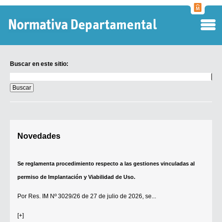
Normati
Departa
Buscar en este sitio:
Buscar
en
este
sitio:
Digesto Departamental
Novedades
TOBEFU
TOTID
Se reglamenta procedimiento respecto a las gestiones vinculadas al
Régimen Punitivo Departamental
permiso de Implantación y Viabilidad de Uso.
Buscar fuentes
Por
Res. IM Nº 3029/26
de 27 de julio de 2026, se...
Contacto
[+]