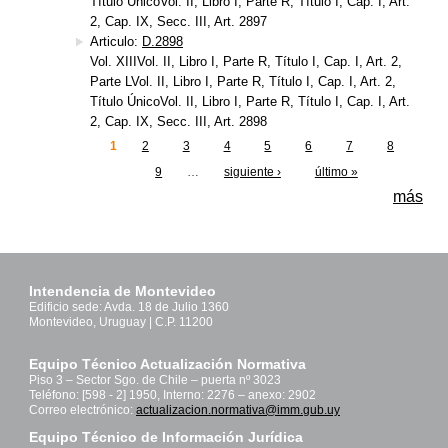
Título ÚnicoVol. II, Libro I, Parte R, Título I, Cap. I, Art.
2, Cap. IX, Secc. III, Art. 2897
Articulo:
D.2898
Vol. XIIIVol. II, Libro I, Parte R, Título I, Cap. I, Art. 2,
Parte LVol. II, Libro I, Parte R, Título I, Cap. I, Art. 2,
Título ÚnicoVol. II, Libro I, Parte R, Título I, Cap. I, Art.
2, Cap. IX, Secc. III, Art. 2898
1
2
3
4
5
6
7
8
Páginas
9
…
siguiente ›
último »
más
Intendencia de Montevideo
Edificio sede: Avda. 18 de Julio 1360
Montevideo, Uruguay | C.P. 11200
Equipo Técnico Actualización Normativa
Piso 3 – Sector Sgo. de Chile – puerta nº 3023
Teléfono: [598 - 2] 1950, Interno: 2276 – anexo: 2902
Correo electrónico:
actualizacion.normativa@imm.gub.uy
Equipo Técnico de Información Jurídica