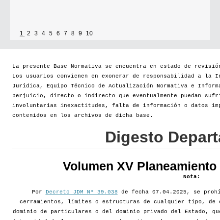
1
2
3
4
5
6
7
8
9
10
La presente Base Normativa se encuentra en estado de revisió
Los usuarios convienen en exonerar de responsabilidad a la I
Jurídica, Equipo Técnico de Actualización Normativa e Inform
perjuicio, directo o indirecto que eventualmente puedan sufr
involuntarias inexactitudes, falta de información o datos im
contenidos en los archivos de dicha base.
Digesto Depar
Volumen XV Planeamiento d
Nota:
Por
Decreto JDM Nº 39.038
de fecha 07.04.2025, se prohí
cerramientos, límites o estructuras de cualquier tipo, de 
dominio de particulares o del dominio privado del Estado, qu