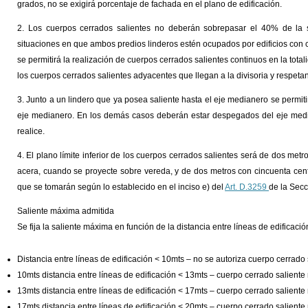
grados, no se exigirá porcentaje de fachada en el plano de edificación.
2. Los cuerpos cerrados salientes no deberán sobrepasar el 40% de la s
situaciones en que ambos predios linderos estén ocupados por edificios con c
se permitirá la realización de cuerpos cerrados salientes continuos en la total
los cuerpos cerrados salientes adyacentes que llegan a la divisoria y respeta
3. Junto a un lindero que ya posea saliente hasta el eje medianero se permit
eje medianero. En los demás casos deberán estar despegados del eje media
realice.
4. El plano límite inferior de los cuerpos cerrados salientes será de dos metr
acera, cuando se proyecte sobre vereda, y de dos metros con cincuenta cent
que se tomarán según lo establecido en el inciso e) del
Art. D.3259
de la Secc
Saliente máxima admitida
Se fija la saliente máxima en función de la distancia entre líneas de edificaci
Distancia entre líneas de edificación < 10mts – no se autoriza cuerpo cerrado 
10mts distancia entre líneas de edificación < 13mts – cuerpo cerrado salient
13mts distancia entre líneas de edificación < 17mts – cuerpo cerrado salient
17mts distancia entre líneas de edificación < 20mts – cuerpo cerrado salient