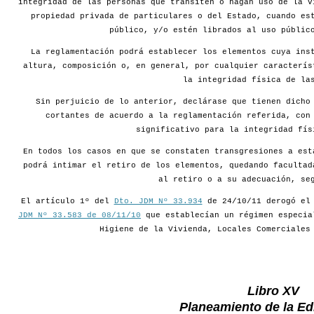
integridad de las personas que transiten o hagan uso de la v
propiedad privada de particulares o del Estado, cuando es
público, y/o estén librados al uso públic
La reglamentación podrá establecer los elementos cuya ins
altura, composición o, en general, por cualquier caracterís
la integridad física de la
Sin perjuicio de lo anterior, declárase que tienen dicho
cortantes de acuerdo a la reglamentación referida, con
significativo para la integridad fís
En todos los casos en que se constaten transgresiones a est
podrá intimar el retiro de los elementos, quedando facultad
al retiro o a su adecuación, se
El artículo 1º del
Dto. JDM Nº 33.934
de 24/10/11 derogó e
JDM Nº 33.583 de 08/11/10
que establecían un régimen especia
Higiene de la Vivienda, Locales Comerciales
Libro XV
Planeamiento de la Edi