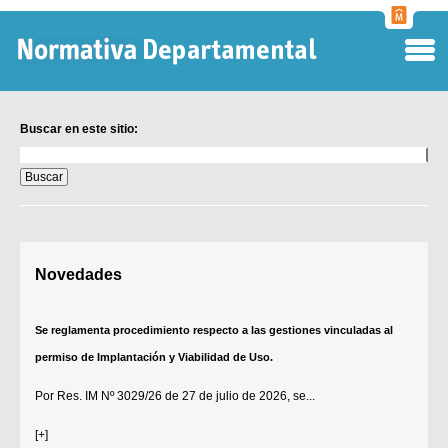
Normati
Departa
Buscar en este sitio:
Buscar
en
este
sitio:
Digesto Departamental
Novedades
TOBEFU
TOTID
Se reglamenta procedimiento respecto a las gestiones vinculadas al
Régimen Punitivo Departamental
permiso de Implantación y Viabilidad de Uso.
Buscar fuentes
Por
Res. IM Nº 3029/26
de 27 de julio de 2026, se...
Contacto
[+]