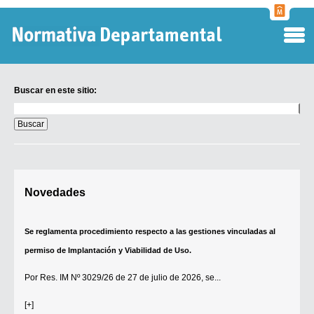
Normati
Departa
Buscar en este sitio:
Buscar
en
este
sitio:
Digesto Departamental
Novedades
TOBEFU
TOTID
Se reglamenta procedimiento respecto a las gestiones vinculadas al
Régimen Punitivo Departamental
permiso de Implantación y Viabilidad de Uso.
Buscar fuentes
Por
Res. IM Nº 3029/26
de 27 de julio de 2026, se...
Contacto
[+]