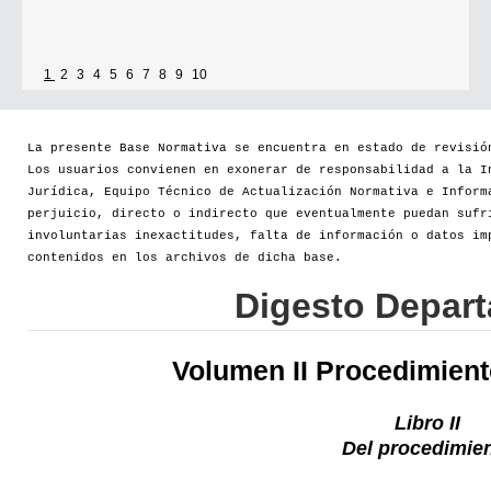
1
2
3
4
5
6
7
8
9
10
La presente Base Normativa se encuentra en estado de revisió
Los usuarios convienen en exonerar de responsabilidad a la I
Jurídica, Equipo Técnico de Actualización Normativa e Inform
perjuicio, directo o indirecto que eventualmente puedan sufr
involuntarias inexactitudes, falta de información o datos im
contenidos en los archivos de dicha base.
Digesto Depar
Volumen II Procedimien
Libro II
Del procedimie