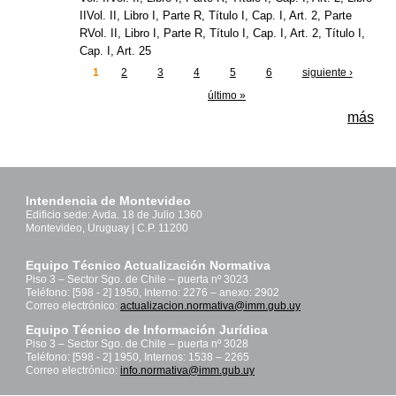
IIVol. II, Libro I, Parte R, Título I, Cap. I, Art. 2, Parte
RVol. II, Libro I, Parte R, Título I, Cap. I, Art. 2, Título I,
Cap. I, Art. 25
1
2
3
4
5
6
siguiente ›
Páginas
último »
más
Intendencia de Montevideo
Edificio sede: Avda. 18 de Julio 1360
Montevideo, Uruguay | C.P. 11200
Equipo Técnico Actualización Normativa
Piso 3 – Sector Sgo. de Chile – puerta nº 3023
Teléfono: [598 - 2] 1950, Interno: 2276 – anexo: 2902
Correo electrónico:
actualizacion.normativa@imm.gub.uy
Equipo Técnico de Información Jurídica
Piso 3 – Sector Sgo. de Chile – puerta nº 3028
Teléfono: [598 - 2] 1950, Internos: 1538 – 2265
Correo electrónico:
info.normativa@imm.gub.uy