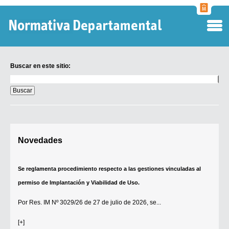
Normati
Departa
Buscar en este sitio:
Buscar
en
este
sitio:
Digesto Departamental
Novedades
TOBEFU
TOTID
Se reglamenta procedimiento respecto a las gestiones vinculadas al
Régimen Punitivo Departamental
permiso de Implantación y Viabilidad de Uso.
Buscar fuentes
Por
Res. IM Nº 3029/26
de 27 de julio de 2026, se...
Contacto
[+]