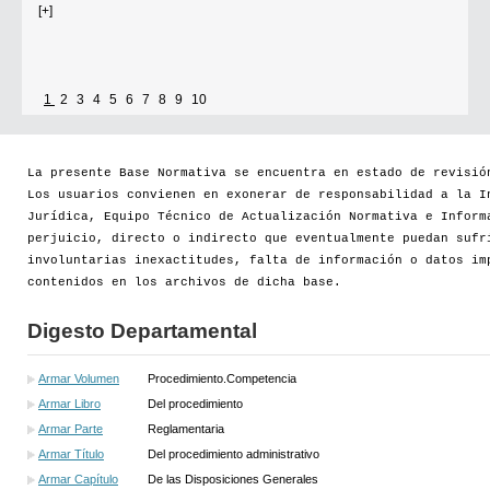
Por...
[+]
1
2
3
4
5
6
7
8
9
10
La presente Base Normativa se encuentra en estado de revisió
Los usuarios convienen en exonerar de responsabilidad a la I
Jurídica, Equipo Técnico de Actualización Normativa e Inform
perjuicio, directo o indirecto que eventualmente puedan sufr
involuntarias inexactitudes, falta de información o datos im
contenidos en los archivos de dicha base.
Digesto Departamental
Armar Volumen
Procedimiento.Competencia
Armar Libro
Del procedimiento
Armar Parte
Reglamentaria
Armar Título
Del procedimiento administrativo
Armar Capítulo
De las Disposiciones Generales