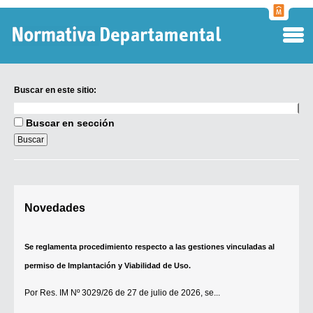
Normati
Departa
Buscar en este sitio:
Buscar
en
Buscar en sección
este
Se reglamenta procedimiento respecto a las gestiones vinculadas al
sitio:
permiso de Implantación y Viabilidad de Uso.
Por
Res. IM Nº 3029/26
de 27 de julio de 2026, se...
Digesto Departamental
Novedades
[+]
TOBEFU
TOTID
Régimen Punitivo Departamental
Se establece que estarán exonerados del pago de tasas y sellados los
Buscar fuentes
establecimientos que soliciten el reconocimiento como Espacio Cultural
Contacto
Independiente (ECI)