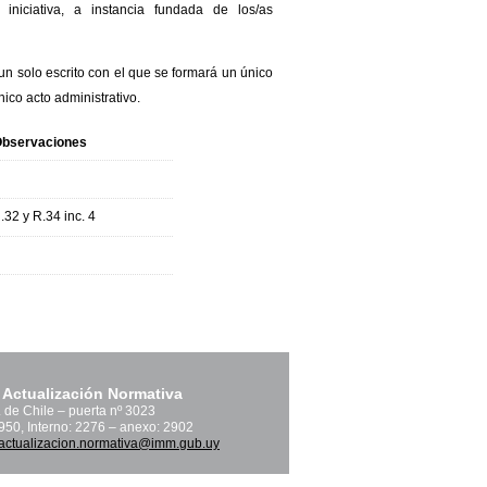
iniciativa, a instancia fundada de los/as
n solo escrito con el que se formará un único
co acto administrativo.
bservaciones
.32 y R.34 inc. 4
 Actualización Normativa
. de Chile – puerta nº 3023
1950, Interno: 2276 – anexo: 2902
actualizacion.normativa@imm.gub.uy