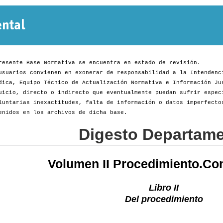
Normativa
Departamental
resente Base Normativa se encuentra en estado de revisión.
usuarios convienen en exonerar de responsabilidad a la Intendenc
dica, Equipo Técnico de Actualización Normativa e Información Ju
uicio, directo o indirecto que eventualmente puedan sufrir espec
luntarias inexactitudes, falta de información o datos imperfecto
enidos en los archivos de dicha base.
Digesto Departame
Volumen II Procedimiento.Co
Libro II
Del procedimiento