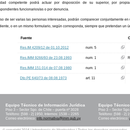
idad competente podrá actuar por disposición de su superior, por propia 
spondientes funcionarios/as o por denuncia.
so de ser varias las personas interesadas, podrán comparecer conjuntamente en u
iente, o en un mismo formulario, según corresponda, siempre que pretendan un úni
Fuente
O
Res.IM 4209/12 de 01.10.2012
num. 5
Res.IMM 9266/93 de 23.08.1993
num. 1
R
Res.IMM 151.014 de 07.08.1980
num. 1
Dto.PE 640/73 de 08.08.1973
art. 11
Equipo Técnico de Información Jurídica
Equipo Técnico
Piso 3 – Sector Sgo. de Chile – puerta nº 3028
Piso 3 – Sector Sgo
Teléfono: [598 - 2] 1950, Internos: 1538 – 2265
Teléfono: [598 - 2] 
Correo electrónico:
info.normativa@imm.gub.uy
Correo electrónico: