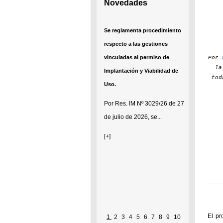
Novedades
Se reglamenta procedimiento
respecto a las gestiones
vinculadas al permiso de
Por
la
Implantación y Viabilidad de
tod
Uso.
Por
Res. IM Nº 3029/26
de 27
de julio de 2026, se...
[+]
El pr
1
2
3
4
5
6
7
8
9
10