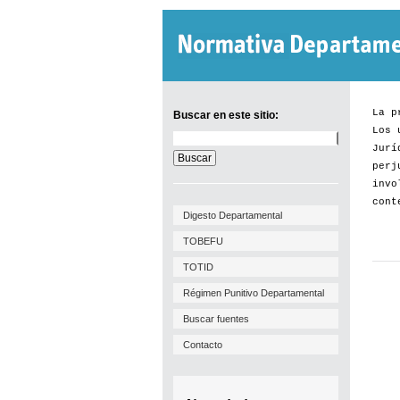
La p
Buscar en este sitio:
Los 
Buscar
Jurí
en
este
perj
sitio:
invo
cont
Digesto Departamental
TOBEFU
TOTID
Régimen Punitivo Departamental
Buscar fuentes
Contacto