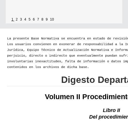
1
2
3
4
5
6
7
8
9
10
La presente Base Normativa se encuentra en estado de revisió
Los usuarios convienen en exonerar de responsabilidad a la I
Jurídica, Equipo Técnico de Actualización Normativa e Inform
perjuicio, directo o indirecto que eventualmente puedan sufr
involuntarias inexactitudes, falta de información o datos im
contenidos en los archivos de dicha base.
Digesto Depar
Volumen II Procedimien
Libro II
Del procedimie