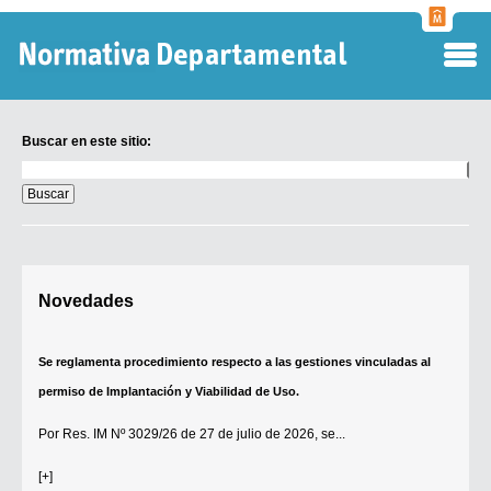
Normati
Departa
Buscar en este sitio:
Buscar
en
este
sitio:
Digesto Departamental
Novedades
TOBEFU
TOTID
Se reglamenta procedimiento respecto a las gestiones vinculadas al
Régimen Punitivo Departamental
permiso de Implantación y Viabilidad de Uso.
Buscar fuentes
Por
Res. IM Nº 3029/26
de 27 de julio de 2026, se...
Contacto
[+]