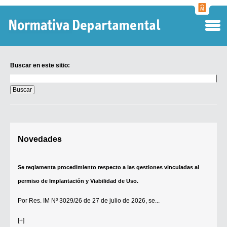
Normati
Departa
Buscar en este sitio:
Buscar
en
este
sitio:
Digesto Departamental
Novedades
TOBEFU
TOTID
Se reglamenta procedimiento respecto a las gestiones vinculadas al
Régimen Punitivo Departamental
permiso de Implantación y Viabilidad de Uso.
Buscar fuentes
Por
Res. IM Nº 3029/26
de 27 de julio de 2026, se...
Contacto
[+]