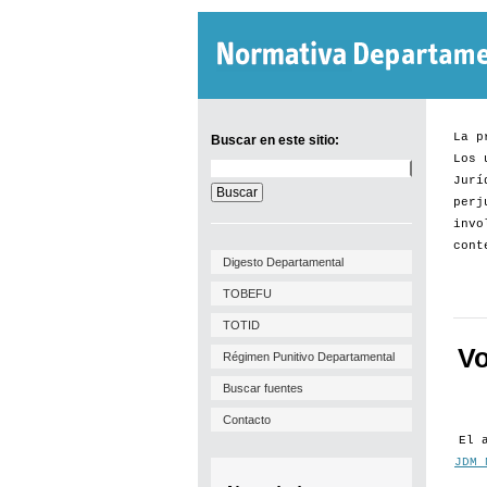
La p
Buscar en este sitio:
Los 
Buscar
Jurí
en
este
perj
sitio:
invo
cont
Digesto Departamental
TOBEFU
TOTID
Vo
Régimen Punitivo Departamental
Buscar fuentes
Contacto
El 
JDM 