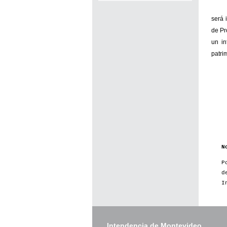
será 
de Pr
un in
patri
N
P
d
I
Intendencia de Montevideo