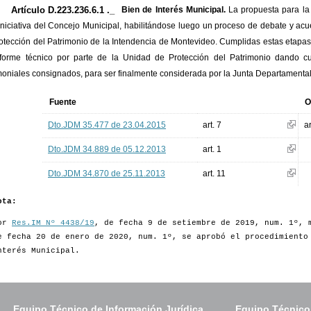
Artículo D.223.236.6.1 ._
Bien de Interés Municipal.
La propuesta para la 
iniciativa del Concejo Municipal, habilitándose luego un proceso de debate y ac
otección del Patrimonio de la Intendencia de Montevideo. Cumplidas estas etapas,
forme técnico por parte de la Unidad de Protección del Patrimonio dando c
moniales consignados, para ser finalmente considerada por la Junta Departamental
Fuente
O
Dto.JDM 35.477 de 23.04.2015
art. 7
a
Dto.JDM 34.889 de 05.12.2013
art. 1
Dto.JDM 34.870 de 25.11.2013
art. 11
ota:
or
Res.IM Nº 4438/19
, de fecha 9 de setiembre de 2019, num. 1º,
e fecha 20 de enero de 2020, num. 1º, se aprobó el procedimiento
nterés Municipal.
Equipo Técnico de Información Jurídica
Equipo Técnico