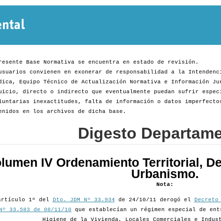
Normativa
Departamental
resente Base Normativa se encuentra en estado de revisión.
usuarios convienen en exonerar de responsabilidad a la Intendenc
dica, Equipo Técnico de Actualización Normativa e Información Ju
uicio, directo o indirecto que eventualmente puedan sufrir espec
luntarias inexactitudes, falta de información o datos imperfecto
enidos en los archivos de dicha base.
Digesto Departame
lumen IV Ordenamiento Territorial, De
Urbanismo.
Nota:
artículo 1º del
Dto. JDM Nº 33.934
de 24/10/11 derogó el
Decreto
Nº 33.583 de 08/11/10
que establecían un régimen especial de ent
Higiene de la Vivienda, Locales Comerciales e Indus