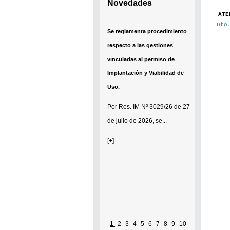
Novedades
ATE
Dto
Se reglamenta procedimiento
respecto a las gestiones
vinculadas al permiso de
Implantación y Viabilidad de
Uso.
Por
Res. IM Nº 3029/26
de 27
de julio de 2026, se...
[+]
1
2
3
4
5
6
7
8
9
10