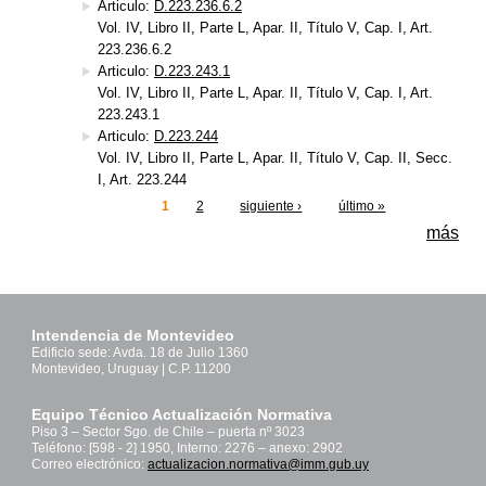
Articulo:
D.223.236.6.2
Vol. IV, Libro II, Parte L, Apar. II, Título V, Cap. I, Art.
223.236.6.2
Articulo:
D.223.243.1
Vol. IV, Libro II, Parte L, Apar. II, Título V, Cap. I, Art.
223.243.1
Articulo:
D.223.244
Vol. IV, Libro II, Parte L, Apar. II, Título V, Cap. II, Secc.
I, Art. 223.244
1
2
siguiente ›
último »
Páginas
más
Intendencia de Montevideo
Edificio sede: Avda. 18 de Julio 1360
Montevideo, Uruguay | C.P. 11200
Equipo Técnico Actualización Normativa
Piso 3 – Sector Sgo. de Chile – puerta nº 3023
Teléfono: [598 - 2] 1950, Interno: 2276 – anexo: 2902
Correo electrónico:
actualizacion.normativa@imm.gub.uy