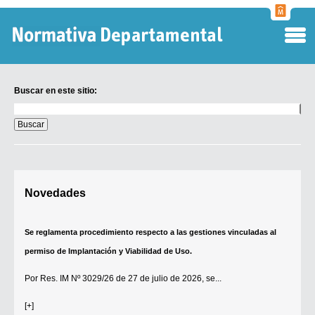
Normati
Departa
Buscar en este sitio:
Buscar
en
este
sitio:
Digesto Departamental
Novedades
TOBEFU
TOTID
Se reglamenta procedimiento respecto a las gestiones vinculadas al
Régimen Punitivo Departamental
permiso de Implantación y Viabilidad de Uso.
Buscar fuentes
Por
Res. IM Nº 3029/26
de 27 de julio de 2026, se...
Contacto
[+]