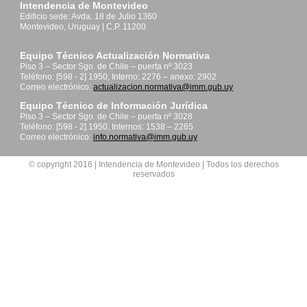
Intendencia de Montevideo
Edificio sede: Avda. 18 de Julio 1360
Montevideo, Uruguay | C.P. 11200
Equipo Técnico Actualización Normativa
Piso 3 – Sector Sgo. de Chile – puerta nº 3023
Teléfono: [598 - 2] 1950, Interno: 2276 – anexo: 2902
Correo electrónico:
actualizacion.normativa@imm.gub.uy
Equipo Técnico de Información Jurídica
Piso 3 – Sector Sgo. de Chile – puerta nº 3028
Teléfono: [598 - 2] 1950, Internos: 1538 – 2265
Correo electrónico:
info.normativa@imm.gub.uy
© copyright 2016 | Intendencia de Montevideo | Todos los derechos
reservados