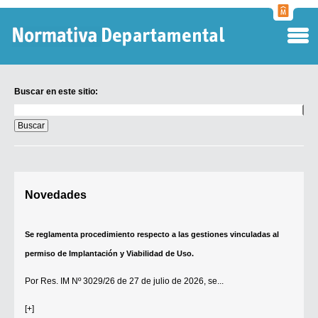
Normati
Departa
Buscar en este sitio:
Buscar
en
este
sitio:
Digesto Departamental
Novedades
TOBEFU
TOTID
Se reglamenta procedimiento respecto a las gestiones vinculadas al
Régimen Punitivo Departamental
permiso de Implantación y Viabilidad de Uso.
Buscar fuentes
Por
Res. IM Nº 3029/26
de 27 de julio de 2026, se...
Contacto
[+]