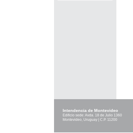
Pág
Intendencia de Montevideo
Edificio sede: Avda. 18 de Julio 1360
Montevideo, Uruguay | C.P. 11200