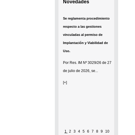
Novedades
Se reglamenta procedimiento
respecto a las gestiones
vinculadas al permiso de
Implantación y Viabilidad de
Uso.
Por
Res. IM Nº 3029/26
de 27
de julio de 2026, se...
[+]
1
2
3
4
5
6
7
8
9
10