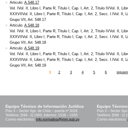
Articulo:
A.548.17
Vol. IVol. II, Libro I, Parte R, Título I, Cap. I, Art. 2, Título IVVol. II, Lib
XXXVIIVol. II, Libro I, Parte R, Título I, Cap. I, Art. 2, Secc. I.IVol. II, Li
Grupo VII, Art. 548.17
Articulo:
A.548.18
Vol. IVol. II, Libro I, Parte R, Título I, Cap. I, Art. 2, Título IVVol. II, Lib
XXXVIIVol. II, Libro I, Parte R, Título I, Cap. I, Art. 2, Secc. I.IVol. II, Li
Grupo VII, Art. 548.18
Articulo:
A.548.19
Vol. IVol. II, Libro I, Parte R, Título I, Cap. I, Art. 2, Título IVVol. II, Lib
XXXVIIVol. II, Libro I, Parte R, Título I, Cap. I, Art. 2, Secc. I.IVol. II, Li
Grupo VII, Art. 548.19
1
2
3
4
5
6
siguien
inas
Equipo Técnico de Información Jurídica
Equipo Técnico
Piso 3 – Sector Sgo. de Chile – puerta nº 3028
Piso 3 – Sector Sgo
Teléfono: [598 - 2] 1950, Internos: 1538 – 2265
Teléfono: [598 - 2] 
Correo electrónico:
info.normativa@imm.gub.uy
Correo electrónico: