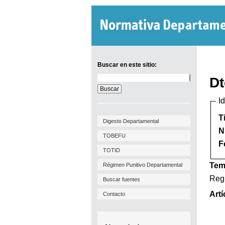
Buscar en este sitio:
Buscar
Dt
en
este
I
sitio:
T
Digesto Departamental
N
TOBEFU
F
TOTID
Tem
Régimen Punitivo Departamental
Reg
Buscar fuentes
Artí
Contacto