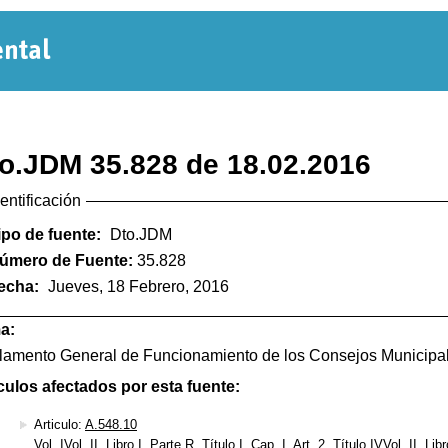
Normativa
Departamental
o.JDM 35.828 de 18.02.2016
dentificación
ipo de fuente:
Dto.JDM
úmero de Fuente:
35.828
echa:
Jueves, 18 Febrero, 2016
a:
lamento General de Funcionamiento de los Consejos Municipa
culos afectados por esta fuente:
Articulo:
A.548.10
Vol. IVol. II, Libro I, Parte R, Título I, Cap. I, Art. 2, Título IVVol. II, Lib