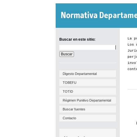
La p
Buscar en este sitio:
Los 
Buscar
Jurí
en
este
perj
sitio:
invo
cont
Digesto Departamental
TOBEFU
TOTID
Régimen Punitivo Departamental
Buscar fuentes
Contacto