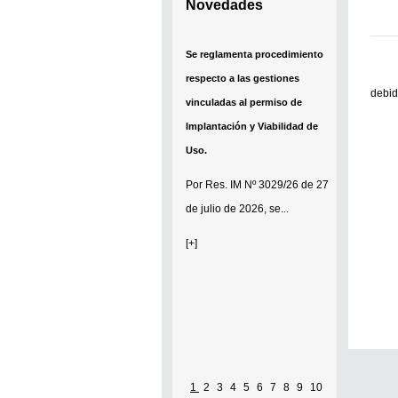
Novedades
Se reglamenta procedimiento
respecto a las gestiones
debid
vinculadas al permiso de
Implantación y Viabilidad de
Uso.
Por
Res. IM Nº 3029/26
de 27
de julio de 2026, se...
[+]
1
2
3
4
5
6
7
8
9
10