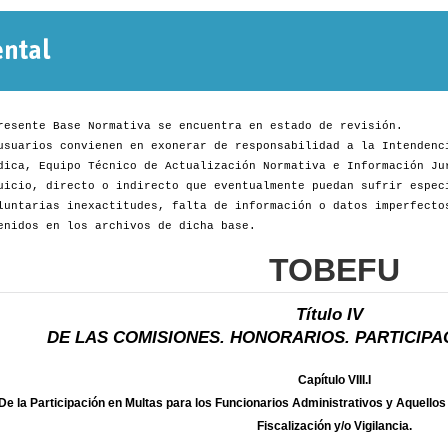
Normativa
Departamental
resente Base Normativa se encuentra en estado de revisión.
usuarios convienen en exonerar de responsabilidad a la Intendenc
dica, Equipo Técnico de Actualización Normativa e Información Ju
uicio, directo o indirecto que eventualmente puedan sufrir espec
luntarias inexactitudes, falta de información o datos imperfecto
enidos en los archivos de dicha base.
TOBEFU
Título IV
DE LAS COMISIONES. HONORARIOS. PARTICIPAC
Capítulo VIII.I
De la Participación en Multas para los Funcionarios Administrativos y Aquell
Fiscalización y/o Vigilancia.