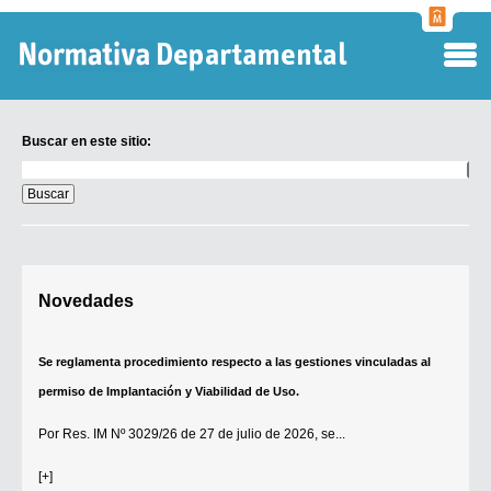
Normati
Departa
Buscar en este sitio:
Buscar
en
este
sitio:
Digesto Departamental
Novedades
TOBEFU
TOTID
Se reglamenta procedimiento respecto a las gestiones vinculadas al
Régimen Punitivo Departamental
permiso de Implantación y Viabilidad de Uso.
Buscar fuentes
Por
Res. IM Nº 3029/26
de 27 de julio de 2026, se...
Contacto
[+]