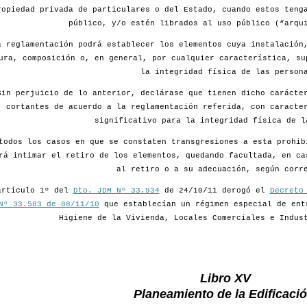
ropiedad privada de particulares o del Estado, cuando estos teng
público, y/o estén librados al uso público (“arqu
a reglamentación podrá establecer los elementos cuya instalación
ura, composición o, en general, por cualquier característica, su
la integridad física de las person
Sin perjuicio de lo anterior, declárase que tienen dicho carácte
cortantes de acuerdo a la reglamentación referida, con caracte
significativo para la integridad física de l
todos los casos en que se constaten transgresiones a esta prohib
rá intimar el retiro de los elementos, quedando facultada, en ca
al retiro o a su adecuación, según corr
artículo 1º del
Dto. JDM Nº 33.934
de 24/10/11 derogó el
Decreto
Nº 33.583 de 08/11/10
que establecían un régimen especial de ent
Higiene de la Vivienda, Locales Comerciales e Indus
Libro XV
Planeamiento de la Edificació