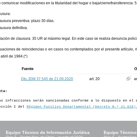
o comunicar modificaciones en la titularidad del hogar o baja/cierre/transferencia: 
ausura:
lausura preventiva: plazo 30 días.
ausura definitiva.
olación de clausura: 35 UR al máximo legal. En este caso se realiza denuncia polici
tuaciones de reincidencias o en casos no contemplados por el presente artículo, r
 abril de 1984.(*)
Fuente
O
Dto.JDM 37.545 de 21.09.2020
art. 20
ar
ota:
as infracciones serán sancionadas conforme a lo dispuesto en el 
ección I del
Régimen Punitivo Departamental (Decreto N.º 21.626)
Equipo Técnico de Información Jurídica
Equipo Técnico