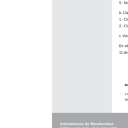
5.- N
b. Cl
1.- C
2.- Cl
c. Vi
En si
11 de
N
L
S
Intendencia de Montevideo