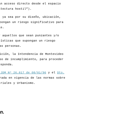
an acceso directo desde el espacio
itectura hostil”).
, ya sea por su diseño, ubicación,
pongan un riesgo significativo para
as.
r aquellos que sean punzantes y/o
rísticas que supongan un riesgo
as personas.
ición, la Intendencia de Montevideo
so de incumplimiento, para proceder
esponda.
 JDM Nº 26.817 de 08/01/96
y el
Dto.
rada en vigencia de las normas sobre
triales y Urbanismo.
n.