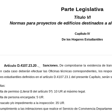
Parte Legislativa
Título VI
Normas para proyectos de edificios destinados a a
Capítulo IV
De los Hogares Estudiantiles
Artículo D.4107.23.20 ._
Sanciones.
De comprobarse la existencia de trans
n cada caso deberán efectuar las Oficinas técnicas correspondientes, los respo
es estudiantiles definidos en el artículo D.4107.23.1 del presente Capítulo, serán
ltas:
alta de permiso (Literal B del artículo 5º): 10 UR al máximo legal.
alta de persona encargada: 5 UR.
esacato y/o impedimento a la inspección: 35 UR.
ncumplimiento a las intimaciones que realice el Servicio de Convivencia Departamen