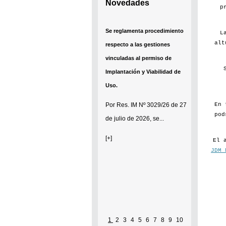
Novedades
p
Se reglamenta procedimiento
L
alt
respecto a las gestiones
vinculadas al permiso de
Implantación y Viabilidad de
Uso.
En 
Por
Res. IM Nº 3029/26
de 27
pod
de julio de 2026, se...
[+]
El 
JDM 
1
2
3
4
5
6
7
8
9
10