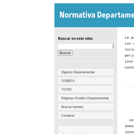
La p
Buscar en este sitio:
Los 
Buscar
Jurí
en
este
perj
sitio:
invo
cont
Digesto Departamental
TOBEFU
TOTID
Régimen Punitivo Departamental
Buscar fuentes
Contacto
ce
domi
inte