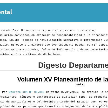
Normativa
Departamental
resente Base Normativa se encuentra en estado de revisión.
usuarios convienen en exonerar de responsabilidad a la Intendenc
dica, Equipo Técnico de Actualización Normativa e Información Ju
uicio, directo o indirecto que eventualmente puedan sufrir espec
luntarias inexactitudes, falta de información o datos imperfecto
enidos en los archivos de dicha base.
Digesto Departame
Volumen XV Planeamiento de la 
Nota:
Por
Decreto JDM Nº 39.038
de fecha 07.04.2025, se prohíbe la in
rramientos, límites o estructuras de cualquier tipo, de elemento
nio de particulares o del dominio privado del Estado, que repres
gridad de las personas que transiten o hagan uso de la vía públi