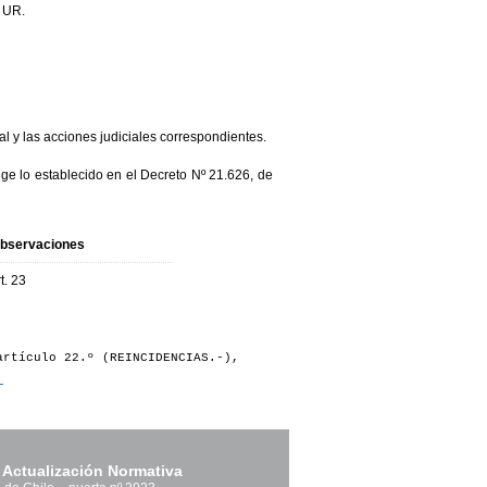
5 UR.
al y las acciones judiciales correspondientes.
ige lo establecido en el Decreto Nº 21.626, de
bservaciones
t. 23
artículo 22.º (REINCIDENCIAS.-),
.
 Actualización Normativa