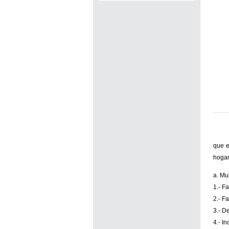
que e
hogar
a. Mu
1.- F
2.- F
3.- D
4.- I