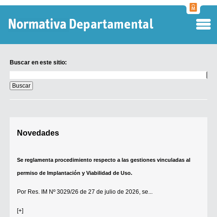
Normati
Departa
Buscar en este sitio:
Buscar
en
este
sitio:
Digesto Departamental
Novedades
TOBEFU
TOTID
Se reglamenta procedimiento respecto a las gestiones vinculadas al
Régimen Punitivo Departamental
permiso de Implantación y Viabilidad de Uso.
Buscar fuentes
Por
Res. IM Nº 3029/26
de 27 de julio de 2026, se...
Contacto
[+]