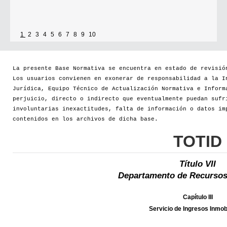
1
2
3
4
5
6
7
8
9
10
La presente Base Normativa se encuentra en estado de revisió
Los usuarios convienen en exonerar de responsabilidad a la I
Jurídica, Equipo Técnico de Actualización Normativa e Inform
perjuicio, directo o indirecto que eventualmente puedan sufr
involuntarias inexactitudes, falta de información o datos im
contenidos en los archivos de dicha base.
TOTID
Título VII
Departamento de Recursos
Capítulo III
Servicio de Ingresos Inmobi