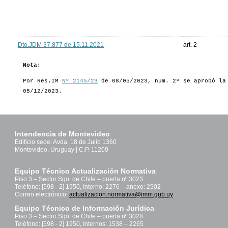
Dto.JDM 37.877 de 15.11.2021
art. 2
Nota:
Por Res.IM
Nº 2145/23
de 08/05/2023, num. 2º se aprobó la
05/12/2023.
Intendencia de Montevideo
Edificio sede: Avda. 18 de Julio 1360
Montevideo, Uruguay | C.P. 11200
Equipo Técnico Actualización Normativa
Piso 3 – Sector Sgo. de Chile – puerta nº 3023
Teléfono: [598 - 2] 1950, Interno: 2276 – anexo: 2902
Correo electrónico:
actualizacion.normativa@imm.gub.uy
Equipo Técnico de Información Jurídica
Piso 3 – Sector Sgo. de Chile – puerta nº 3028
Teléfono: [598 - 2] 1950, Internos: 1538 – 2265