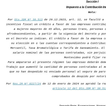
Sección I
Impuesto a la Contribución In
Nota:
Por
Dto.JDM Nº 38.513
de 29.12.2023, art. 12, se facultó a 
incentivo fiscal un crédito a favor de las empresas contribu
a mujeres mayores de 45 años, personas trans, personas 
afrodescendientes, a partir de la vigencia del Decreto y po
en el Decreto se indican. El crédito a favor de la empresa c
su elección en o las cuentas correspondientes a Contribuc
Mercantil, Tasa Bromatológica o Tarifa de Saneamiento. El
salario nominal de las personas contratadas, sin perjuic
Montevideo podrá fijar re
Para ampararse al presente régimen las empresas deberán dem
Trabajo que aumentó la cantidad de personas contratadas al m
que no han despedido ni enviado personal al seguro de paro
comprobados de despido por notor
Por
Res.IM Nº 0227/24
de 12 de enero de 2024 se aprobó la re
artículo 12 del Dto.JDM Nº 38.51
Segunda Parte. Exoneraciones. Normas