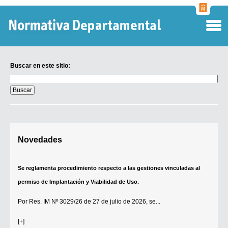
Normati
Departa
Buscar en este sitio:
Buscar
en
este
sitio:
Digesto Departamental
Novedades
TOBEFU
TOTID
Se reglamenta procedimiento respecto a las gestiones vinculadas al
Régimen Punitivo Departamental
permiso de Implantación y Viabilidad de Uso.
Buscar fuentes
Por
Res. IM Nº 3029/26
de 27 de julio de 2026, se...
Contacto
[+]