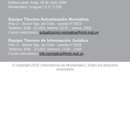
Edificio sede: Avda. 18 de Julio 1360
Montevideo, Uruguay | C.P. 11200
Equipo Técnico Actualización Normativa
Piso 3 – Sector Sgo. de Chile – puerta nº 3023
Teléfono: [598 - 2] 1950, Interno: 2276 – anexo: 2902
Correo electrónico:
actualizacion.normativa@imm.gub.uy
Equipo Técnico de Información Jurídica
Piso 3 – Sector Sgo. de Chile – puerta nº 3028
Teléfono: [598 - 2] 1950, Internos: 1538 – 2265
Correo electrónico:
info.normativa@imm.gub.uy
© copyright 2016 | Intendencia de Montevideo | Todos los derechos
reservados