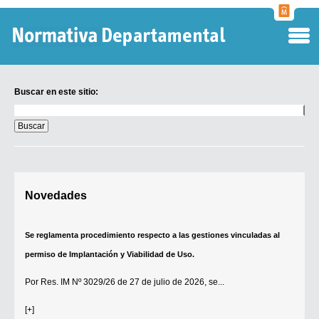
Normati
Departa
Buscar en este sitio:
Buscar
en
este
sitio:
Digesto Departamental
Novedades
TOBEFU
TOTID
Se reglamenta procedimiento respecto a las gestiones vinculadas al
Régimen Punitivo Departamental
permiso de Implantación y Viabilidad de Uso.
Buscar fuentes
Por
Res. IM Nº 3029/26
de 27 de julio de 2026, se...
Contacto
[+]