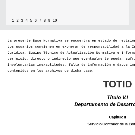
1
2
3
4
5
6
7
8
9
10
La presente Base Normativa se encuentra en estado de revisió
Los usuarios convienen en exonerar de responsabilidad a la I
Jurídica, Equipo Técnico de Actualización Normativa e Inform
perjuicio, directo o indirecto que eventualmente puedan sufr
involuntarias inexactitudes, falta de información o datos im
contenidos en los archivos de dicha base.
TOTID
Título V.I
Departamento de Desarro
Capítulo II
Servicio Contralor de la Edi