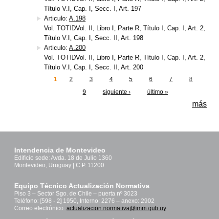
Título V.I, Cap. I, Secc. I, Art. 197
Articulo:
A.198
Vol. TOTIDVol. II, Libro I, Parte R, Título I, Cap. I, Art. 2,
Título V.I, Cap. I, Secc. II, Art. 198
Articulo:
A.200
Vol. TOTIDVol. II, Libro I, Parte R, Título I, Cap. I, Art. 2,
Título V.I, Cap. I, Secc. II, Art. 200
1
2
3
4
5
6
7
8
Páginas
9
siguiente ›
último »
más
Intendencia de Montevideo
Edificio sede: Avda. 18 de Julio 1360
Montevideo, Uruguay | C.P. 11200
Equipo Técnico Actualización Normativa
Piso 3 – Sector Sgo. de Chile – puerta nº 3023
Teléfono: [598 - 2] 1950, Interno: 2276 – anexo: 2902
Correo electrónico:
actualizacion.normativa@imm.gub.uy