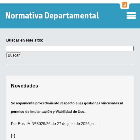
Normati
Departa
Buscar en este sitio:
Buscar
en
este
sitio:
Digesto Departamental
Novedades
TOBEFU
TOTID
Se reglamenta procedimiento respecto a las gestiones vinculadas al
Régimen Punitivo Departamental
permiso de Implantación y Viabilidad de Uso.
Buscar fuentes
Por
Res. IM Nº 3029/26
de 27 de julio de 2026, se...
Contacto
[+]