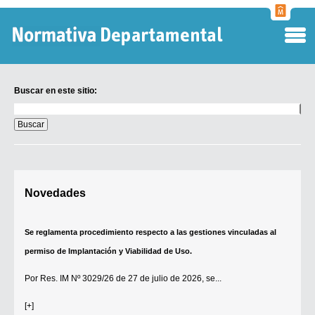
Normati
Departa
Buscar en este sitio:
Buscar
en
este
sitio:
Digesto Departamental
Novedades
TOBEFU
TOTID
Se reglamenta procedimiento respecto a las gestiones vinculadas al
Régimen Punitivo Departamental
permiso de Implantación y Viabilidad de Uso.
Buscar fuentes
Por
Res. IM Nº 3029/26
de 27 de julio de 2026, se...
Contacto
[+]