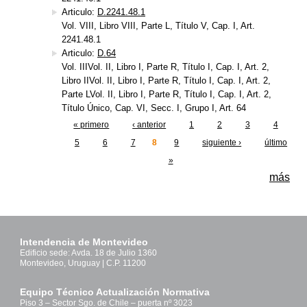
Articulo:
D.2241.48.1
Vol. VIII, Libro VIII, Parte L, Título V, Cap. I, Art.
2241.48.1
Articulo:
D.64
Vol. IIIVol. II, Libro I, Parte R, Título I, Cap. I, Art. 2,
Libro IIVol. II, Libro I, Parte R, Título I, Cap. I, Art. 2,
Parte LVol. II, Libro I, Parte R, Título I, Cap. I, Art. 2,
Título Único, Cap. VI, Secc. I, Grupo I, Art. 64
« primero
‹ anterior
1
2
3
4
Páginas
5
6
7
8
9
siguiente ›
último
»
más
Intendencia de Montevideo
Edificio sede: Avda. 18 de Julio 1360
Montevideo, Uruguay | C.P. 11200
Equipo Técnico Actualización Normativa
Piso 3 – Sector Sgo. de Chile – puerta nº 3023