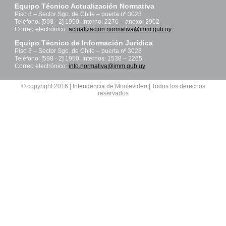
Equipo Técnico Actualización Normativa
Piso 3 – Sector Sgo. de Chile – puerta nº 3023
Teléfono: [598 - 2] 1950, Interno: 2276 – anexo: 2902
Correo electrónico:
actualizacion.normativa@imm.gub.uy
Equipo Técnico de Información Jurídica
Piso 3 – Sector Sgo. de Chile – puerta nº 3028
Teléfono: [598 - 2] 1950, Internos: 1538 – 2265
Correo electrónico:
info.normativa@imm.gub.uy
© copyright 2016 | Intendencia de Montevideo | Todos los derechos
reservados