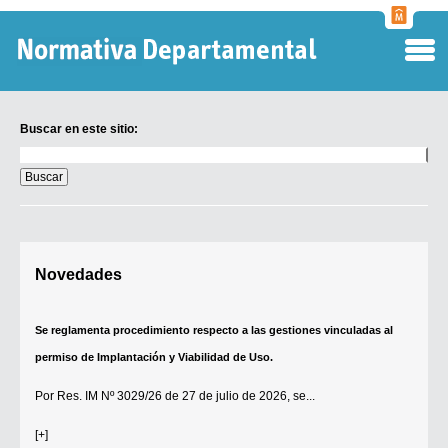
Normati
Departa
Buscar en este sitio:
Buscar
en
este
sitio:
Digesto Departamental
Novedades
TOBEFU
TOTID
Se reglamenta procedimiento respecto a las gestiones vinculadas al
Régimen Punitivo Departamental
permiso de Implantación y Viabilidad de Uso.
Buscar fuentes
Por
Res. IM Nº 3029/26
de 27 de julio de 2026, se...
Contacto
[+]