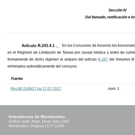
Sección IV
Del llamado, notificación e in
Artículo R.243.4.1 ._
En los Concursos de Ascenso los funcionario
en el Régimen de Limitación de Tareas por causal médica y antes de culmin
formalmente de dicho régimen al amparo del artículo
R.347
del Volumen III
eliminados automáticamente del concurso.
Fuente
Res.IM 3149/17 de 17.07.2017
num. 1
Intendencia de Montevideo
Edificio sede: Avda. 18 de Julio 1360
Montevideo, Uruguay | C.P. 11200