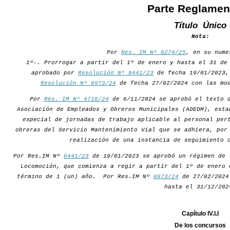
Parte Reglamen
Título Único
Nota:
Por
Res. IM Nº 0274/25
, en su nume
1º-. Prorrogar a partir del 1º de enero y hasta el 31 de
aprobado por
Resolución Nº 0441/23
de fecha 19/01/2023,
Resolución Nº 0973/24
de fecha 27/02/2024 con las mod
Por
Res. IM Nº 4716/24
de 6/11/2024 se aprobó el texto d
Asociación de Empleados y Obreros Municipales (ADEOM), esta
especial de jornadas de trabajo aplicable al personal per
obreras del Servicio Mantenimiento Vial que se adhiera, por
realización de una instancia de seguimiento 
Por Res.IM Nº
0441/23
de 19/01/2023 se aprobó un régimen de 
Locomoción, que comienza a regir a partir del 1º de enero 
término de 1 (un) año. Por Res.IM Nº
0973/24
de 27/02/2024 
hasta el 31/12/202
Capítulo IV.I.I
De los concursos