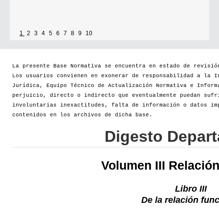
1
2
3
4
5
6
7
8
9
10
La presente Base Normativa se encuentra en estado de revisió
Los usuarios convienen en exonerar de responsabilidad a la I
Jurídica, Equipo Técnico de Actualización Normativa e Inform
perjuicio, directo o indirecto que eventualmente puedan sufr
involuntarias inexactitudes, falta de información o datos im
contenidos en los archivos de dicha base.
Digesto Depar
Volumen III Relació
Libro III
De la relación fun