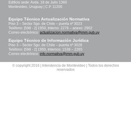
Edificio sede: Avda. 18 de Julio 1360
Montevideo, Uruguay | C.P. 11200
Equipo Técnico Actualización Normativa
Piso 3 – Sector Sgo. de Chile – puerta nº 3023
Teléfono: [598 - 2] 1950, Interno: 2276 – anexo: 2902
Correo electrónico:
actualizacion.normativa@imm.gub.uy
Equipo Técnico de Información Jurídica
Piso 3 – Sector Sgo. de Chile – puerta nº 3028
Teléfono: [598 - 2] 1950, Internos: 1538 – 2265
Correo electrónico:
info.normativa@imm.gub.uy
© copyright 2016 | Intendencia de Montevideo | Todos los derechos
reservados