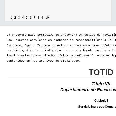
1
2
3
4
5
6
7
8
9
10
La presente Base Normativa se encuentra en estado de revisió
Los usuarios convienen en exonerar de responsabilidad a la I
Jurídica, Equipo Técnico de Actualización Normativa e Inform
perjuicio, directo o indirecto que eventualmente puedan sufr
involuntarias inexactitudes, falta de información o datos im
contenidos en los archivos de dicha base.
TOTID
Título VII
Departamento de Recursos
Capítulo I
Servicio Ingresos Comerc