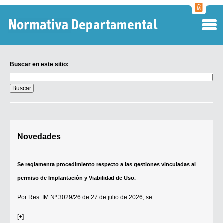
Normati
Departa
Buscar en este sitio:
Buscar
en
este
sitio:
Digesto Departamental
Novedades
TOBEFU
TOTID
Se reglamenta procedimiento respecto a las gestiones vinculadas al
Régimen Punitivo Departamental
permiso de Implantación y Viabilidad de Uso.
Buscar fuentes
Por
Res. IM Nº 3029/26
de 27 de julio de 2026, se...
Contacto
[+]